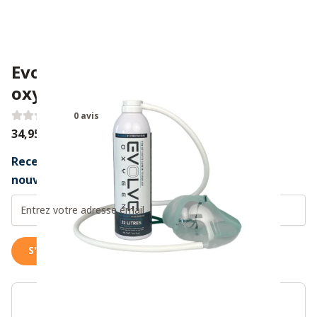
Evolve Oxygen 22L + masque à
oxygène
0 avis
34,95 €
Recevez un message dès que ce produit est à
nouveau disponible
S'inscrire