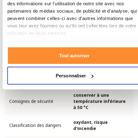
Contenance par bouteille
22 litres
des informations sur l'utilisation de notre site avec nos
partenaires de médias sociaux, de publicité et d'analyse, qui
Longueur de la bouteille
23 cm
peuvent combiner celles-ci avec d'autres informations que
vous leur avez fournies ou qu'ils ont collectées lors de votre
Facilité de rangement
compact et portable
utilisation de leurs services.
Masque et tuyau
inclus
Tout autoriser
Technologie de stockage
charbon actif
de l'oxygène
Personnaliser
Production écologique
coques de noix de coco
conserver à une
Consignes de sécurité
température inférieure
à 50 °C
oxydant, risque
Classification des dangers
d'incendie