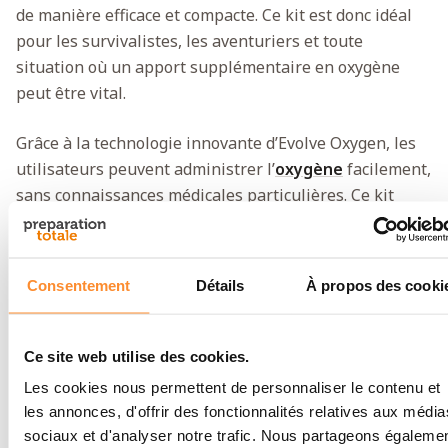
de manière efficace et compacte. Ce kit est donc idéal
pour les survivalistes, les aventuriers et toute
situation où un apport supplémentaire en oxygène
peut être vital.
Grâce à la technologie innovante d’Evolve Oxygen, les
utilisateurs peuvent administrer l’
oxygène
facilement,
sans connaissances médicales particulières. Ce kit
offre une solution pratique et fiable pour l’apport
d’oxygène dans les situations critiques.
Consentement
Détails
À propos des cooki
Spécifications
Marque
Evolve Oxygen
Ce site web utilise des cookies.
Les cookies nous permettent de personnaliser le contenu et
Nombre de bouteilles
1
les annonces, d'offrir des fonctionnalités relatives aux média
sociaux et d'analyser notre trafic. Nous partageons égaleme