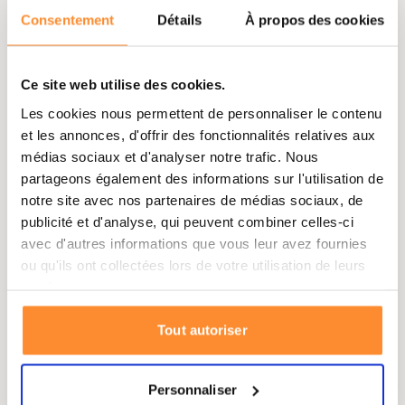
Retour d’un article
Consentement
Détails
À propos des cookies
Formulaire de rétractation
Droit de rétractation
Ce site web utilise des cookies.
Contactez-nous
Les cookies nous permettent de personnaliser le contenu
Les Produits
et les annonces, d'offrir des fonctionnalités relatives aux
Ration de Survie
médias sociaux et d'analyser notre trafic. Nous
partageons également des informations sur l'utilisation de
Filtres à eau
notre site avec nos partenaires de médias sociaux, de
Repas Lyophilisé
publicité et d'analyse, qui peuvent combiner celles-ci
avec d'autres informations que vous leur avez fournies
Preparationtotale France
ou qu'ils ont collectées lors de votre utilisation de leurs
104 Av. Albert 1er
services.
92500
Rueil-Malmaison
+33 018 921 1519
Tout autoriser
Inscrivez-vous à notre newsletter
Recevez les meilleures offres
Personnaliser