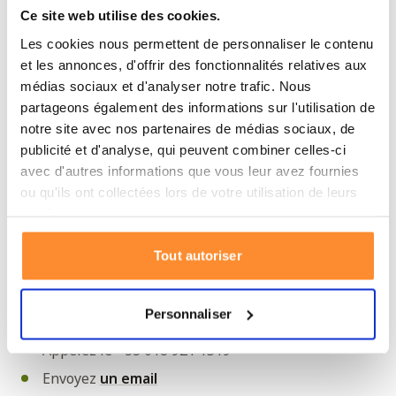
Ce site web utilise des cookies.
Les cookies nous permettent de personnaliser le contenu
et les annonces, d'offrir des fonctionnalités relatives aux
médias sociaux et d'analyser notre trafic. Nous
partageons également des informations sur l'utilisation de
notre site avec nos partenaires de médias sociaux, de
WakaWaka Power 5 powerbank 5000mAh
publicité et d'analyse, qui peuvent combiner celles-ci
44,95€
avec d'autres informations que vous leur avez fournies
Temporairement épuisé
ou qu'ils ont collectées lors de votre utilisation de leurs
services.
Tout autoriser
Questions?
Nous sommes à votre service du lundi au vendredi de
9h00 à 17h00.
Personnaliser
Appelez le +33 018 921 1519
Envoyez
un email