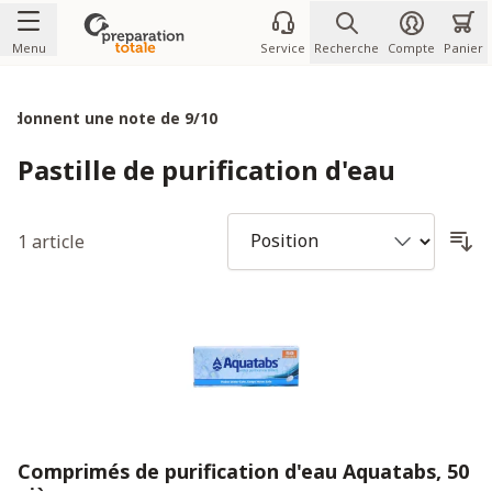
Allez au contenu
Menu
Service
Recherche
Compte
Panier
Po
Pastille de purification d'eau
1
article
Comprimés de purification d'eau Aquatabs, 50