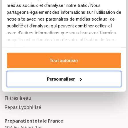
Politique de confidentialité
médias sociaux et d'analyser notre trafic. Nous
partageons également des informations sur l'utilisation de
Conditions générales
notre site avec nos partenaires de médias sociaux, de
Mentions légales
publicité et d'analyse, qui peuvent combiner celles-ci
Déclaration relative aux cookies
avec d'autres informations que vous leur avez fournies
ou qu'ils ont collectées lors de votre utilisation de leurs
Retour d’un article
services.
Formulaire de rétractation
Droit de rétractation
Tout autoriser
Contactez-nous
Personnaliser
Les Produits
Ration de Survie
Filtres à eau
Repas Lyophilisé
Preparationtotale France
104 Av. Albert 1er