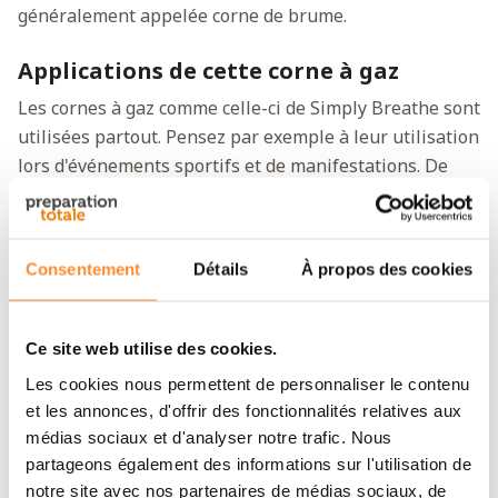
généralement appelée corne de brume.
Applications de cette corne à gaz
Les cornes à gaz comme celle-ci de Simply Breathe sont
utilisées partout. Pensez par exemple à leur utilisation
lors d'événements sportifs et de manifestations. De
plus, elles sont également très pratiques lorsque vous
voulez effrayer les animaux sauvages. Soyez prudent
avec cette corne, car avec une onde sonore de 120 dB, il
Consentement
Détails
À propos des cookies
est possible de subir des dommages auditifs si la corne
à gaz est mal utilisée.
Ce site web utilise des cookies.
Bien meilleur pour l'environnement que
Les cookies nous permettent de personnaliser le contenu
les cornes à gaz standard
et les annonces, d'offrir des fonctionnalités relatives aux
Le gaz généralement utilisé pour les cornes de brume
médias sociaux et d'analyser notre trafic. Nous
est mauvais pour l'environnement. Depuis lors, il y a
partageons également des informations sur l'utilisation de
des réglementations beaucoup plus strictes qu'il y a
notre site avec nos partenaires de médias sociaux, de