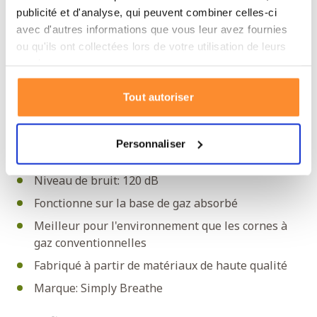
quelques années. Cette corne à gaz de Simply Breathe
publicité et d'analyse, qui peuvent combiner celles-ci
répond à toutes les exigences et plus encore. Par
avec d'autres informations que vous leur avez fournies
ou qu'ils ont collectées lors de votre utilisation de leurs
exemple, cette corne ne contient pas de gaz liquide.
services.
Une technique spéciale utilise du gaz absorbé. Cela
rend la corne à gaz beaucoup plus durable. De plus,
Tout autoriser
elle est beaucoup moins toxique pour l'environnement,
non inflammable et beaucoup plus facile à recycler.
Personnaliser
Spécifications de cette corne à gaz
Niveau de bruit: 120 dB
Fonctionne sur la base de gaz absorbé
Meilleur pour l'environnement que les cornes à
gaz conventionnelles
Fabriqué à partir de matériaux de haute qualité
Marque: Simply Breathe