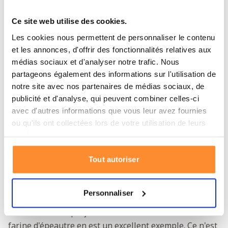
simplement dans votre placard. Même lorsque vous
Ce site web utilise des cookies.
êtes longtemps dépendant de vos réserves de survie,
vous pouvez continuer à manger du pain frais chaque
Les cookies nous permettent de personnaliser le contenu
et les annonces, d'offrir des fonctionnalités relatives aux
jour. Savourez une croûte croustillante et une mie
médias sociaux et d'analyser notre trafic. Nous
moelleuse de pain chaud tout juste sorti du four.
partageons également des informations sur l'utilisation de
Utilisez vos recettes préférées et donnez à chacun le
notre site avec nos partenaires de médias sociaux, de
coup de pouce dont il a besoin. Découvrez également
publicité et d'analyse, qui peuvent combiner celles-ci
toutes nos
rations de survie de Katadyn
.
avec d'autres informations que vous leur avez fournies
ou qu'ils ont collectées lors de votre utilisation de leurs
Une alimentation variée en situation
services.
d'urgence
Manger sainement signifie consommer une grande
Tout autoriser
variété de nutriments. Trouver le bon équilibre peut
être difficile. Katadyn vous aide avec une vaste
Personnaliser
collection de
rations de survie
. Mangez quelque chose
de différent chaque jour et restez en bonne santé. La
farine d'épeautre en est un excellent exemple. Ce n'est