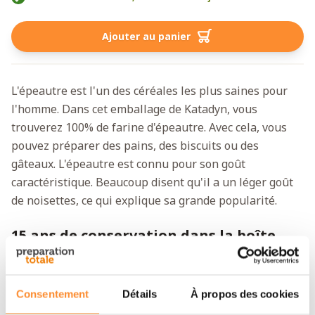
Ajouter au panier
L'épeautre est l'un des céréales les plus saines pour
l'homme. Dans cet emballage de Katadyn, vous
trouverez 100% de farine d'épeautre. Avec cela, vous
pouvez préparer des pains, des biscuits ou des
gâteaux. L'épeautre est connu pour son goût
caractéristique. Beaucoup disent qu'il a un léger goût
de noisettes, ce qui explique sa grande popularité.
15 ans de conservation dans la boîte
robuste
Katadyn est un expert en fabrication de rations de
survie. Cette boîte de farine d'épeautre ne fait pas
Consentement
Détails
À propos des cookies
exception. Vous pouvez la conserver 15 ans,