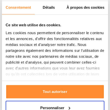
Les filtres à fluor PF-2 Berkey doivent être apprêtés
avant utilisation. Veuillez suivre les instructions ci-
Consentement
Détails
À propos des cookies
dessous.
Ce site web utilise des cookies.
Lisez ici comment apprêter vos filtres à
fluor PF-2 Berkey avant utilisation !
Les cookies nous permettent de personnaliser le contenu
et les annonces, d'offrir des fonctionnalités relatives aux
Nettoyez le dessous de chaque filtre à eau PF-2
médias sociaux et d'analyser notre trafic. Nous
avec un léger chiffon (n'enlevez pas les bouchons
partageons également des informations sur l'utilisation de
bleus pour le moment).
notre site avec nos partenaires de médias sociaux, de
Enlevez les bouchons bleus à chaque extrémité
publicité et d'analyse, qui peuvent combiner celles-ci
des filtres à fluor PF-2 Berkey.
avec d'autres informations que vous leur avez fournies
Pour chaque filtre à fluor PF-2 Berkey, placez un
ou qu'ils ont collectées lors de votre utilisation de leurs
joint en caoutchouc brun clair à une sortie, en
services.
faisant attention à ce que le trou du joint soit
parfaitement aligné sur le trou du filtre à eau PF-2.
Tout autoriser
Appuyez le joint contre le robinet de la cuisine
(appuyez bien pour que rien ne coule sur le côté).
Personnaliser