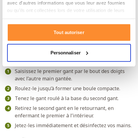
avec d'autres informations que vous leur avez fournies
Taille L – 110 mm de large
ou qu'ils ont collectées lors de votre utilisation de leurs
Taille XL – plus de 110 mm
services.
Instructions pour un retrait sûr
Tout autoriser
Pour éviter toute contamination croisée, minimisez le
contact avec la surface extérieure des gants. Suivez ces
Personnaliser
étapes :
Saisissez le premier gant par le bout des doigts
avec l’autre main gantée.
Roulez-le jusqu’à former une boule compacte.
Tenez le gant roulé à la base du second gant.
Retirez le second gant en le retournant, en
enfermant le premier à l’intérieur.
Jetez-les immédiatement et désinfectez vos mains.