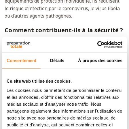
équipements de protection individuelle, ils réduisent
le risque d’infection par le coronavirus, le virus Ebola
ou d’autres agents pathogènes.
Comment contribuent-ils à la sécurité ?
Porter des gants réduit la probabilité que des germes
d’autrui entrent en contact avec votre peau et limite
également le risque de transmission de micro-
Consentement
Détails
À propos des cookies
organismes à d’autres. Combinez-les avec d’autres
protections pour une sécurité optimale.
Ce site web utilise des cookies.
Tailles et ajustement
Les cookies nous permettent de personnaliser le contenu
Tous les gants médicaux bleus ont une longueur
et les annonces, d'offrir des fonctionnalités relatives aux
minimale de 240 mm. La largeur varie selon la taille :
médias sociaux et d'analyser notre trafic. Nous
partageons également des informations sur l'utilisation de
Taille S – 80 mm de large
notre site avec nos partenaires de médias sociaux, de
Taille M – 95 mm de large
publicité et d'analyse, qui peuvent combiner celles-ci