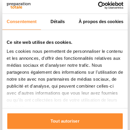
Filtre les bactéries et les protozoaires
Hygiénique grâce à la valve sur le bouchon de
boisson
Consentement
Détails
À propos des cookies
Facile à remplir grâce à l'ouverture de 42 mm
Nettoyez le filtre à membrane EZ-Clean simplement
en le secouant
Ce site web utilise des cookies.
Hydrapak SoftFlask - Robuste, léger, pliable, sans
Les cookies nous permettent de personnaliser le contenu
PVC ni BPA, et d'une capacité de 1 litre.
et les annonces, d'offrir des fonctionnalités relatives aux
Filtre 2 litres par minute!
médias sociaux et d'analyser notre trafic. Nous
Inclus mode d'emploi
partageons également des informations sur l'utilisation de
notre site avec nos partenaires de médias sociaux, de
Regardez la vidéo du filtre à eau
publicité et d'analyse, qui peuvent combiner celles-ci
Katadyn BeFree 1.0L
avec d'autres informations que vous leur avez fournies
ou qu'ils ont collectées lors de votre utilisation de leurs
Regardez comment ce filtre est testé !
services.
Spécifications techniques
Tout autoriser
Poids (grammes) : 70