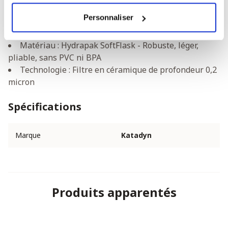
Dimensions : 8,0 x 6,5 x 26,5 cm
Personnaliser
Dimensions une fois plié : 6,5 x 10 x 11 cm
Débit (L) : 2 L/min
Matériau : Hydrapak SoftFlask - Robuste, léger,
pliable, sans PVC ni BPA
Technologie : Filtre en céramique de profondeur 0,2
micron
Spécifications
Marque
Katadyn
Produits apparentés