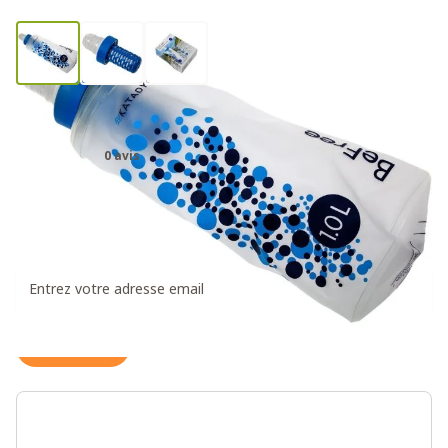
Katadyn BeFree 1.0L filtre à eau
0 avis
59,95€
Recevez un message dès que ce produit est à
nouveau disponible
S'inscrire