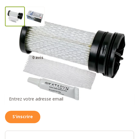
Katadyn Hiker Pro filtre de
remplacement
0 avis
49,95€
Recevez un message dès que ce produit est à
nouveau disponible
S'inscrire