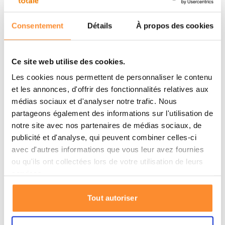
filtres à fibres creuses peuvent être endommagés par
des températures inférieures à zéro, ce filtre continue
Consentement
Détails
À propos des cookies
de fonctionner de manière fiable dans toutes les
conditions climatiques. Idéal pour toutes les saisons.
Ce site web utilise des cookies.
Rapide, fiable et facile à utiliser
Les cookies nous permettent de personnaliser le contenu
et les annonces, d'offrir des fonctionnalités relatives aux
Avec ce
filtre à eau
, vous pouvez filtrer jusqu'à 1 litre
médias sociaux et d'analyser notre trafic. Nous
d'eau par minute. Lors de vos activités en plein air,
partageons également des informations sur l'utilisation de
vous remplissez facilement le système et profitez
notre site avec nos partenaires de médias sociaux, de
immédiatement d'une eau potable propre et sûre. Vous
publicité et d'analyse, qui peuvent combiner celles-ci
voulez être assuré de boire une eau potable fiable, où
avec d'autres informations que vous leur avez fournies
que vous soyez dans le monde ? Choisissez la qualité
ou qu'ils ont collectées lors de votre utilisation de leurs
éprouvée de Katadyn.
services.
Points forts
Tout autoriser
Capacité de filtration jusqu'à 1 150 litres (selon la
qualité de l'eau)