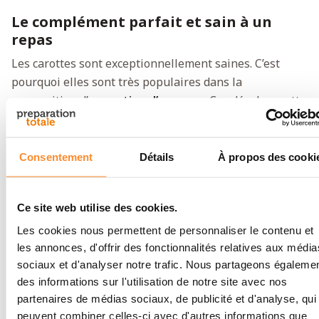
Le complément parfait et sain à un
repas
Les carottes sont exceptionnellement saines. C’est
pourquoi elles sont très populaires dans la
composition d’une
ration d’urgence
. Ces dés de carotte
s’ajoutent rapidement à un repas : pensez à une
salade, un pot-au-feu ou une soupe. Bien entendu, ils
sont aussi une source bienvenue de vitamine C lorsque
Consentement
Détails
À propos des cooki
vous accompagnez un repas de pain.
Prêts rapidement et longue
Ce site web utilise des cookies.
conservation
Les cookies nous permettent de personnaliser le contenu et
les annonces, d'offrir des fonctionnalités relatives aux média
Pour préparer ces dés de carotte, il vous suffit de les
sociaux et d'analyser notre trafic. Nous partageons égaleme
faire cuire quelques minutes dans une grande quantité
des informations sur l'utilisation de notre site avec nos
d’eau. Dans la boîte pratique et refermable, les
partenaires de médias sociaux, de publicité et d'analyse, qui
carottes se conservent 15 ans. Les boîtes sont robustes
peuvent combiner celles-ci avec d'autres informations que