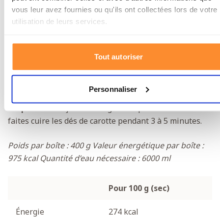
et faciles à empiler, ce qui vous permet de créer
vous leur avez fournies ou qu'ils ont collectées lors de votre
rapidement une grande réserve alimentaire dans un
utilisation de leurs services.
espace relativement restreint. Découvrez également
toutes nos
rations d’urgence Katadyn
.
Tout autoriser
Informations nutritionnelles
Ingrédients : Carottes
Personnaliser
Préparation :
Ajoutez une grande quantité d’eau et
faites cuire les dés de carotte pendant 3 à 5 minutes.
Poids par boîte : 400 g
Valeur énergétique par boîte :
975 kcal
Quantité d’eau nécessaire : 6000 ml
Pour 100 g (sec)
Énergie
274 kcal