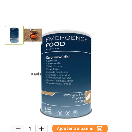
Katadyn Ration d’Urgence Dés de
Carotte en Boîte
0 avis
16,00€
8 en stock
Quantité
Ajouter au panier