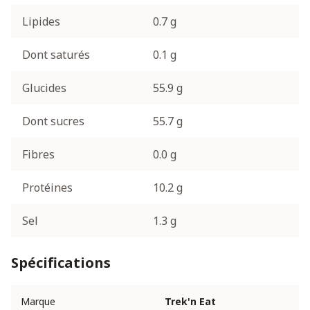
Lipides
0.7 g
Dont saturés
0.1 g
Glucides
55.9 g
Dont sucres
55.7 g
Fibres
0.0 g
Protéines
10.2 g
Sel
1.3 g
Spécifications
Marque
Trek'n Eat