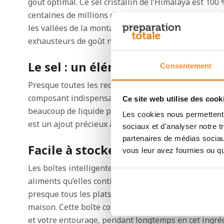
goût optimal. Ce sel cristallin de l’Himalaya est 100 %
centaines de millions d’années lorsque des mers pr
les vallées de la montagne. Le résultat est un sel au
exhausteurs de goût ni autres compléments.
Le sel : un élément essentiel d’u
Consentement
Presque toutes les recettes nécessitent du sel pour re
composant indispensable d’une alimentation complèt
Ce site web utilise des cook
beaucoup de liquide par un effort physique. Il y a do
Les cookies nous permettent d
est un ajout précieux à votre réserve alimentaire.
sociaux et d'analyser notre t
partenaires de médias sociaux
Facile à stocker et longue conse
vous leur avez fournies ou qu'
Les boîtes intelligentes de Katadyn peuvent être emp
aliments qu’elles contiennent sont protégés des nuis
presque tous les plats, il est donc toujours pratiqu
maison. Cette boîte contient 1,5 kilogramme de sel,
et votre entourage, pendant longtemps en cet ingréd