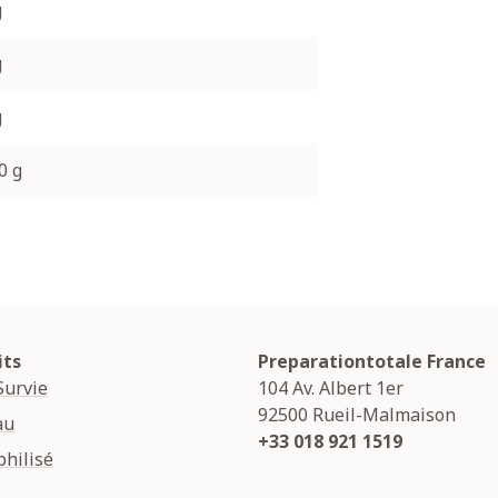
g
g
g
0 g
its
Preparationtotale France
Survie
104 Av. Albert 1er
92500
Rueil-Malmaison
au
+33 018 921 1519
hilisé