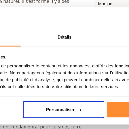
 naturel. Il s’est formé il y a des
Marque
éhistoriques se sont asséchées dans
 goût parfait, sans ajout de
Durée de
conservation
ne réserve alimentaire
Type de ration
Détails
d'urgence
lever les plats. De plus, le sel est un
e, surtout si vous avez perdu
ies.
nc deux raisons pour lesquelles le sel
e personnaliser le contenu et les annonces, d'offrir des fonctio
rafic. Nous partageons également des informations sur l'utilisati
, de publicité et d'analyse, qui peuvent combiner celles-ci avec
rvation
ils ont collectées lors de votre utilisation de leurs services.
ilées dans votre réserve. De plus, les
ibles. Le sel est présent dans
Personnaliser
e d’avoir un grand conditionnement à la
 vous permettant de vous fournir, vous
ient fondamental pour cuisiner, cuire