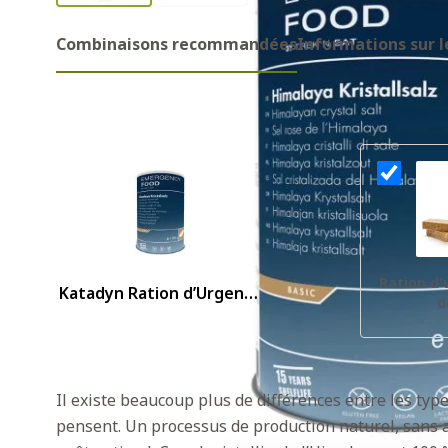
Combinaisons recommandées
Informations sur l
Combinaisons recommandes
Ration d
Katadyn Ration d’Urgence
d
Sel de l’Himalaya Boîte
Il existe beaucoup plus de différences entre les type
pensent. Un processus de production naturel, sans ad