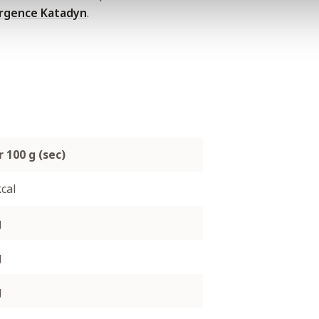
urgence Katadyn
.
 100 g (sec)
kcal
g
g
g