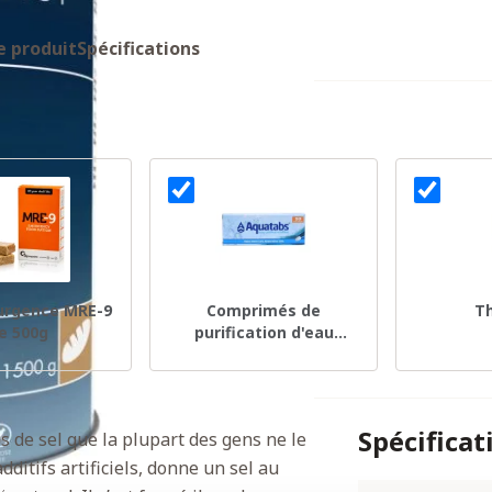
e produit
Spécifications
'urgence MRE-9
Comprimés de
T
e 500g
purification d'eau
Aquatabs, 50 pièces
Spécificat
s de sel que la plupart des gens ne le
ditifs artificiels, donne un sel au