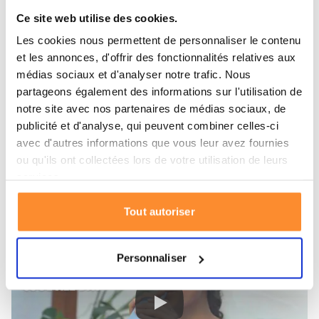
Idéal pour les situations d’urgence
Ce site web utilise des cookies.
Le LifeStraw Go Tumbler est également parfait pour
Les cookies nous permettent de personnaliser le contenu
les situations d’urgence. Il permet un accès immédiat à
et les annonces, d'offrir des fonctionnalités relatives aux
médias sociaux et d'analyser notre trafic. Nous
de
l’eau
potable sûre. Grâce aux filtres puissants
partageons également des informations sur l'utilisation de
intégrés, vous avez de l’eau fiable partout, sans vous
notre site avec nos partenaires de médias sociaux, de
soucier des bactéries, parasites ou microplastiques.
publicité et d'analyse, qui peuvent combiner celles-ci
Son format compact et sa tasse en acier inoxydable
avec d'autres informations que vous leur avez fournies
réutilisable le rendent facile à transporter dans un
kit
ou qu'ils ont collectées lors de votre utilisation de leurs
d’urgence
ou un sac à dos.
services.
Regardez la vidéo :
Tout autoriser
Personnaliser
Play