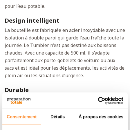
pour l’eau potable.
Design intelligent
La bouteille est fabriquée en acier inoxydable avec une
isolation à double paroi qui garde l’eau fraîche toute la
journée. Le Tumbler n’est pas destiné aux boissons
chaudes. Avec une capacité de 500 ml, il s’adapte
parfaitement aux porte-gobelets de voiture ou aux
sacs et est idéal pour les déplacements, les activités de
plein air ou les situations d’urgence.
Durable
Le microfiltre a une durée de vie d’environ 4 000 litres
et le filtre à charbon actif d’environ 100 litres. Le
produit est sans plomb et réutilisable, offrant ainsi
Consentement
Détails
À propos des cookies
une alternative durable aux bouteilles en plastique.