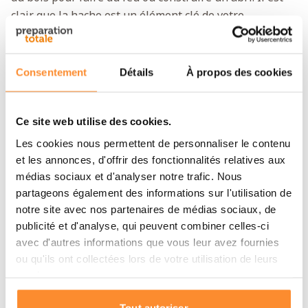
clair que la hache est un élément clé de votre
autonomie.
Une petite hache avec housse
Consentement
Détails
À propos des cookies
Cette hache a une longueur totale de 29 centimètres.
Elle prend donc peu de place, mais sa longueur est
Ce site web utilise des cookies.
suffisante pour pouvoir y appliquer beaucoup de force.
C'est un format idéal pour une hache de secours que
Les cookies nous permettent de personnaliser le contenu
et les annonces, d'offrir des fonctionnalités relatives aux
l'on doit pouvoir emporter facilement. La housse solide
médias sociaux et d'analyser notre trafic. Nous
permet d'éviter les accidents avec la lame et de
partageons également des informations sur l'utilisation de
préserver son tranchant. Cette mini-hachette est
notre site avec nos partenaires de médias sociaux, de
constitué d'une seule pièce en métal, ce qui la rend
publicité et d'analyse, qui peuvent combiner celles-ci
quasiment indestructible.
avec d'autres informations que vous leur avez fournies
ou qu'ils ont collectées lors de votre utilisation de leurs
Spécifications de la mini-hachette
services.
Longueur : 29 cm