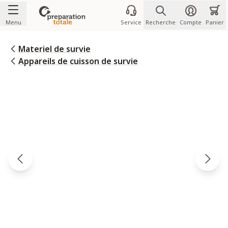
Allez au contenu
Menu
Service
Recherche
Compte
Panier
Materiel de survie
Appareils de cuisson de survie