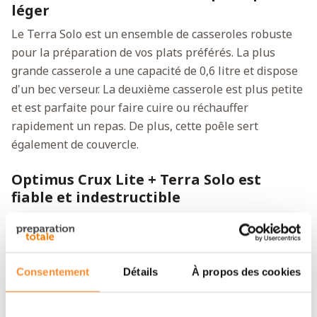
léger
Le Terra Solo est un ensemble de casseroles robuste
pour la préparation de vos plats préférés. La plus
grande casserole a une capacité de 0,6 litre et dispose
d'un bec verseur. La deuxième casserole est plus petite
et est parfaite pour faire cuire ou réchauffer
rapidement un repas. De plus, cette poêle sert
également de couvercle.
Optimus Crux Lite + Terra Solo est
fiable et indestructible
Les deux casseroles sont en aluminium, ce qui les rend
légères et robustes. C'est pourquoi vous pouvez
toujours compter sur l'Optimus Crux Lite + Terra Solo.
Consentement
Détails
À propos des cookies
Cet ensemble est parfait pour tous ceux qui aiment
être bien préparés.