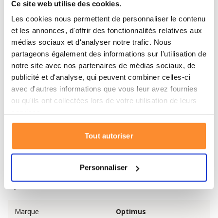
Ce site web utilise des cookies.
Spécifications de l'Optimus Crux Lite
Les cookies nous permettent de personnaliser le contenu
Source : gaz
et les annonces, d'offrir des fonctionnalités relatives aux
Durée moyenne de combustion : 90 min / 230 g
médias sociaux et d'analyser notre trafic. Nous
partageons également des informations sur l'utilisation de
Temps moyen pour faire bouillir de l'eau : 3
notre site avec nos partenaires de médias sociaux, de
minutes
publicité et d'analyse, qui peuvent combiner celles-ci
Puissance : 3000 W / 12000 BTU/h / 7.0 MJ/h
avec d'autres informations que vous leur avez fournies
Longueur : 107 mm
ou qu'ils ont collectées lors de votre utilisation de leurs
services.
Largeur : 107 mm
Hauteur : 136 mm
Tout autoriser
Poids 438 g
Exclut le réservoir de gaz
Personnaliser
Spécifications
Marque
Optimus