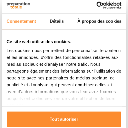
Les piles AA sont utilisées à grande échelle depuis de
nombreuses années. On les trouve dans les
équipements les plus divers. Avec des piles alcalines
Consentement
Détails
À propos des cookies
AA, vous pourrez donc alimenter toutes sortes
d’appareils ménagers et d’autres outils. Il est toujours
Ce site web utilise des cookies.
pratique d’en avoir sous la main, pour être sûr de ne
Les cookies nous permettent de personnaliser le contenu
jamais en manquer.
et les annonces, d'offrir des fonctionnalités relatives aux
Spécifications des piles AA (penlite)
médias sociaux et d'analyser notre trafic. Nous
partageons également des informations sur l'utilisation de
alcalines de 1.5 V
notre site avec nos partenaires de médias sociaux, de
Type : AA (penlite)
publicité et d'analyse, qui peuvent combiner celles-ci
Tension : 1,5 V
avec d'autres informations que vous leur avez fournies
ou qu'ils ont collectées lors de votre utilisation de leurs
Technologie : alcaline
services.
Dimensions :
longueur : 50,5 mm
Tout autoriser
diamètre : 14 mm