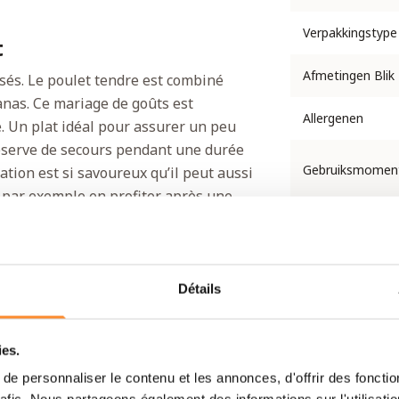
Verpakkingstype
t
Afmetingen Blik
isés. Le poulet tendre est combiné
nanas. Ce mariage de goûts est
Allergenen
. Un plat idéal pour assurer un peu
réserve de secours pendant une durée
Gebruiksmomen
tion est si savoureux qu’il peut aussi
 par exemple en profiter après une
u un dimanche de détente.
Smaakprofiel
Opslagadvies
Détails
ies.
e personnaliser le contenu et les annonces, d'offrir des fonctio