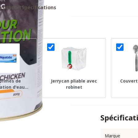
e produit
Spécifications
rimés de
Jerrycan pliable avec
Couvert
cation d'eau
robinet
s, 50 pièces
Spécificat
Marque