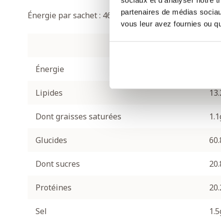
sociaux et d'analyser notre t
partenaires de médias sociaux
Énergie par sachet : 463 kcal
vous leur avez fournies ou qu'
Par
Énergie
46
Lipides
13.
Dont graisses saturées
1.1
Glucides
60.
Dont sucres
20.
Protéines
20.
Sel
1.5