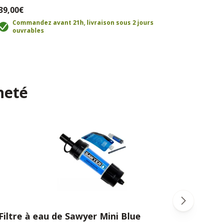
39,00€
29,0
Commandez avant 21h, livraison sous 2 jours
C
ouvrables
o
heté
Filtre à eau de Sawyer Mini Blue
Radi