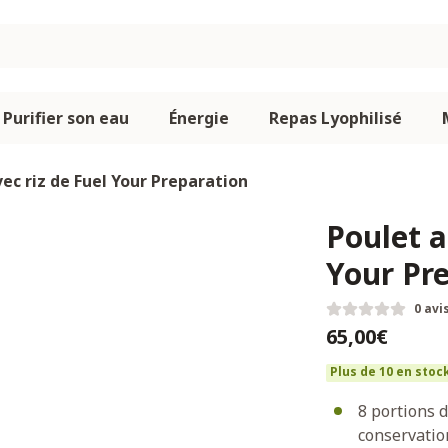
Purifier son eau
Énergie
Repas Lyophilisé
ec riz de Fuel Your Preparation
Poulet a
Your Pr
0 avi
65,00€
Plus de 10 en stoc
8 portions d
conservation