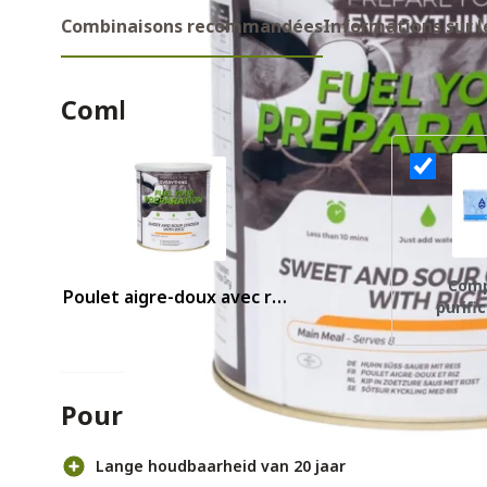
Combinaisons recommandées
Informations sur l
Combinaisons recommandes
Comp
Poulet aigre-doux avec riz
purifi
de Fuel Your Preparation
Aquatab
Pour et contre
Lange houdbaarheid van 20 jaar