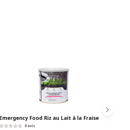
Emergency Food Riz au Lait à la Fraise
Emer
0 avis