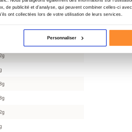
rafic. Nous partageons également des informations sur l'utilisati
, de publicité et d'analyse, qui peuvent combiner celles-ci avec
ils ont collectées lors de votre utilisation de leurs services.
 100 g (sans eau)
Personnaliser
3kcal
2g
g
8g
8g
2g
g