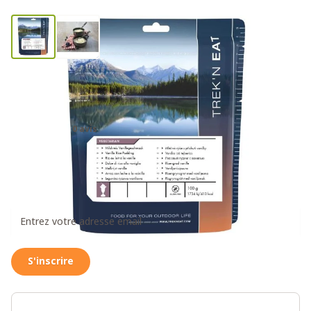
Pudding au Riz à la Vanille en
Sachet
0 avis
7,95€
Recevez un message dès que ce produit est à
nouveau disponible
S'inscrire