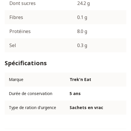
Dont sucres
24.2 g
Fibres
0.1 g
Protéines
8.0 g
Sel
0.3 g
Spécifications
Marque
Trek'n Eat
Durée de conservation
5 ans
Type de ration d'urgence
Sachets en vrac