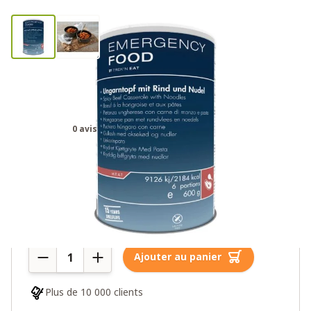
Katadyn Ration d'Urgence Ragoût
de bœuf épicé
0 avis
39,00€
6 en stock
Quantité
Ajouter au panier
Plus de 10 000 clients