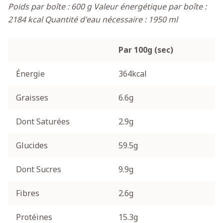
Poids par boîte : 600 g
Valeur énergétique par boîte :
2184 kcal
Quantité d'eau nécessaire : 1950 ml
Par 100g (sec)
Énergie
364kcal
Graisses
6.6g
Dont Saturées
2.9g
Glucides
59.5g
Dont Sucres
9.9g
Fibres
2.6g
Protéines
15.3g