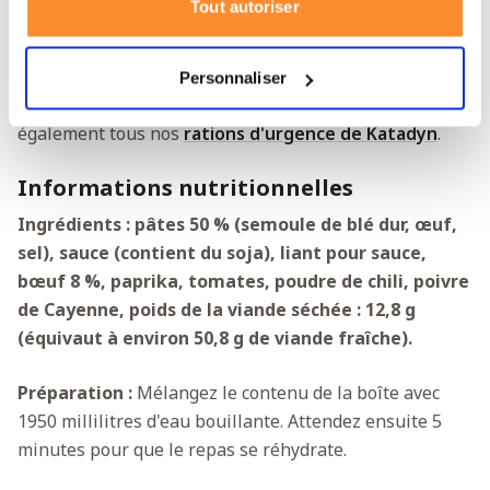
Tout autoriser
énergie rapide. En outre, vous mangez varié grâce aux
rations d'urgence de Katadyn. Ce ragoût épicé n'est
qu'un des nombreux plats que vous pouvez conserver
Personnaliser
pendant 15 ans dans votre garde-manger. Découvrez
également tous nos
rations d'urgence de Katadyn
.
Informations nutritionnelles
Ingrédients : pâtes 50 % (semoule de blé dur, œuf,
sel), sauce (contient du soja), liant pour sauce,
bœuf 8 %, paprika, tomates, poudre de chili, poivre
de Cayenne, poids de la viande séchée : 12,8 g
(équivaut à environ 50,8 g de viande fraîche).
Préparation :
Mélangez le contenu de la boîte avec
1950 millilitres d'eau bouillante. Attendez ensuite 5
minutes pour que le repas se réhydrate.