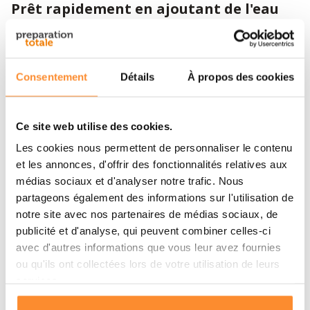
Prêt rapidement en ajoutant de l'eau
Préparer un ragoût soi-même peut prendre du temps.
Avec cette version de Katadyn, c'est tout le contraire. Le
gros du travail est déjà fait. Tout ce que vous avez à
Consentement
Détails
À propos des cookies
faire est d'ajouter de l'eau. Comme vous n'avez pas
besoin de cuisiner, vous économisez également
beaucoup d'énergie. Le gaz et l'électricité étant
Ce site web utilise des cookies.
également précieux en cas d'urgence, c'est un avantage
Les cookies nous permettent de personnaliser le contenu
important. Il vous faut 1950 millilitres d'eau pour 6
et les annonces, d'offrir des fonctionnalités relatives aux
portions. Il est bien sûr possible de préparer une ou
médias sociaux et d'analyser notre trafic. Nous
seulement quelques portions à la fois.
partageons également des informations sur l'utilisation de
notre site avec nos partenaires de médias sociaux, de
Un plat nutritif pour une ration
publicité et d'analyse, qui peuvent combiner celles-ci
d'urgence
avec d'autres informations que vous leur avez fournies
ou qu'ils ont collectées lors de votre utilisation de leurs
Ce ragoût contient tous les nutriments dont vous avez
services.
besoin. Le bœuf est riche en protéines. Les pâtes,
grâce à leur forte teneur en glucides, fournissent une