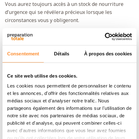
Vous aurez toujours accès à un stock de nourriture
d’urgence qui se révélera précieux lorsque les
circonstances vous y obligeront.
Prêt en un instant et facile à emporter
partout
Ce dessert se présente sous forme lyophilisée. Après
Consentement
Détails
À propos des cookies
préparation, toute trace d’humidité en a disparu. C’est
grâce à ce traitement qu’il peut se conserver
Ce site web utilise des cookies.
longtemps tout en gardant son goût intact. Pour le
préparer, vous devez simplement y ajouter la quantité
Les cookies nous permettent de personnaliser le contenu
et les annonces, d'offrir des fonctionnalités relatives aux
indiquée d’eau et remuer le tout quelques instants. Ce
médias sociaux et d'analyser notre trafic. Nous
dessert n’est donc pas seulement indiqué dans les
partageons également des informations sur l'utilisation de
situations d’urgence. Vous pouvez en effet l’emporter
notre site avec nos partenaires de médias sociaux, de
très simplement dans tous vos déplacements. Ainsi,
publicité et d'analyse, qui peuvent combiner celles-ci
vous pouvez préparer en un instant un savoureux
avec d'autres informations que vous leur avez fournies
dessert apte à satisfaire un grand groupe de
ou qu'ils ont collectées lors de votre utilisation de leurs