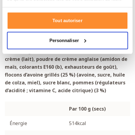
personnes.
services.
Informations nutritionnelles
Tout autoriser
Poids d’un sachet : 70 g
Valeur nutritionnelle par
sachet : 341 Kcal
Quantité d’eau nécessaire : 160 ml
Personnaliser
Crème anglaise « custard » (71 %) (lait entier,
crème (lait), poudre de crème anglaise (amidon de
maïs, colorants E160 (b), exhausteurs de goût),
flocons d’avoine grillés (25 %) (avoine, sucre, huile
de colza, miel), sucre blanc, pommes (régulateurs
d’acidité ; vitamine C, acide citrique) (3 %)
Par 100 g (secs)
Énergie
514kcal