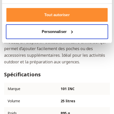
chacun par une fermeture éclair. L’un d’eux est
services.
spécialement conçu pour accueillir un ordinateur
portable ou tout autre matériel fragile.
Tout autoriser
Système MOLLE
Personnaliser
Les faces avant et latérales sont équipées du système
MOLLE, un dispositif d’attache militaire universel qui
permet d’ajouter facilement des poches ou des
accessoires supplémentaires. Idéal pour les activités
outdoor et la préparation aux urgences.
Spécifications
Marque
101 INC
Volume
25 litres
Poids
895 g