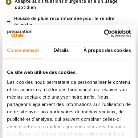
Adapté aux situations d’urgence et à un usage
quotidien
Housse de pluie recommandée pour le rendre
étanche
Ce sac à dos vous permet de transporter facilement vos
materiel de survie
ou votre
kit d’urgence
, que ce soit
Consentement
Détails
À propos des cookies
pour un usage quotidien ou en situation critique.
Préparez-le à l’avance avec un sac de survie complet
Ce site web utilise des cookies.
comprenant rations, trousse de secours, réchaud
compact ou petite tente afin d’être prêt à partir à tout
Les cookies nous permettent de personnaliser le contenu
moment.
et les annonces, d'offrir des fonctionnalités relatives aux
médias sociaux et d'analyser notre trafic. Nous
Organisation interne
partageons également des informations sur l'utilisation de
notre site avec nos partenaires de médias sociaux, de
Avec un volume de 25 litres, ce
sac à dos
offre
publicité et d'analyse, qui peuvent combiner celles-ci
suffisamment de place pour tous vos essentiels. Ses
avec d'autres informations que vous leur avez fournies
quatre compartiments indépendants se ferment
ou qu'ils ont collectées lors de votre utilisation de leurs