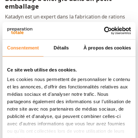
emballage
Katadyn est un expert dans la fabrication de rations
d'urgence. Les emballages légers contiennent des
repas complets sans eau. En ajoutant de l'eau, vous
pouvez préparer facilement et rapidement un plat
Consentement
Détails
À propos des cookies
nutritif. Ces crêpes contiennent l'énergie pour
continuer un peu plus longtemps.
Ce site web utilise des cookies.
Informations nutritionnelles
Les cookies nous permettent de personnaliser le contenu
Ingrédients: farine de blé complet, farine de blé,
et les annonces, d'offrir des fonctionnalités relatives aux
poudre d'œufs entiers, graines de citrouille, poudre
médias sociaux et d'analyser notre trafic. Nous
de citrouille, lait entier en poudre, oignons, poudre
partageons également des informations sur l'utilisation de
à lever, huile de tournesol en poudre (contient du
notre site avec nos partenaires de médias sociaux, de
lait, E551), sel, flocons de poireaux, épices.
publicité et d'analyse, qui peuvent combiner celles-ci
avec d'autres informations que vous leur avez fournies
Préparation :
remplir le sachet avec 140 millilitres
ou qu'ils ont collectées lors de votre utilisation de leurs
d'eau froide. Bien mélanger et laisser reposer 5