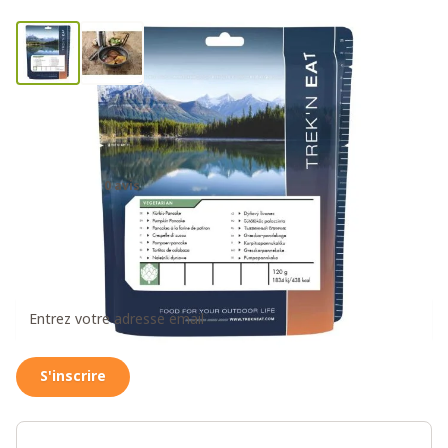
Sachet de Cêpes à la Citrouille en
Sachet
0 avis
7,95€
Recevez un message dès que ce produit est à
nouveau disponible
S'inscrire