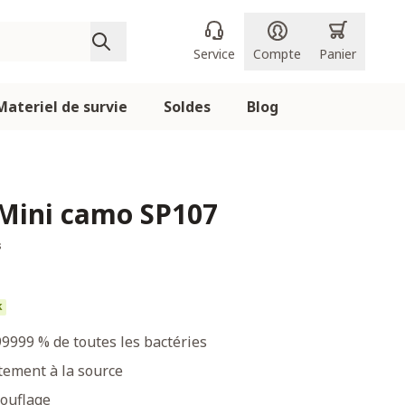
Service
Compte
Panier
Materiel de survie
Soldes
Blog
Mini camo SP107
s
k
99999 % de toutes les bactéries
tement à la source
ouflage