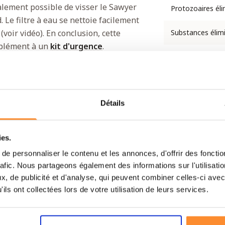
galement possible de visser le Sawyer
Protozoaires éli
 Le filtre à eau se nettoie facilement
(voir vidéo). En conclusion, cette
Substances élim
mplément à un
kit d'urgence
.
Ne filtre pas
.
Utilisation
Détails
Possibilités de
raccordement
ies.
Capacité de la 
e personnaliser le contenu et les annonces, d'offrir des fonctio
à eau
rafic. Nous partageons également des informations sur l'utilisati
, de publicité et d'analyse, qui peuvent combiner celles-ci avec
Inclus
ils ont collectées lors de votre utilisation de leurs services.
Entretien