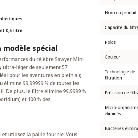
Nom du produit
oplastiques
Capacité du filtr
t 0,5 litre
Poids
 modèle spécial
Couleur
erformances du célèbre Sawyer Mini
u
ultra-léger de seulement 57
Technologie de
éal pour les aventures en plein air,
filtration
eau élimine 99,99999 % de toutes les
li. De plus, le filtre élimine 99,9999 %
Précision de filt
sporidium) et 100 % des
Micro-organism
éliminés
o
Bactéries élimin
 et utilisez la paille fournie. Vous