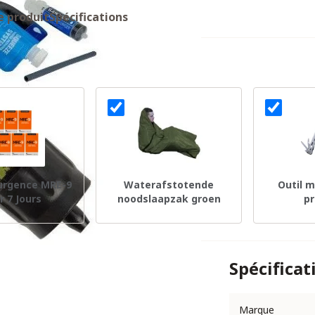
e produit
Spécifications
'urgence MRE-9
Waterafstotende
Outil m
r 7 Jours
noodslaapzak groen
p
Spécificat
Marque