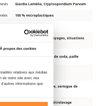
minés
Giardia Lamblia, Cryptosporidium Parvum
inées
100 % microplastiques
Virus, métaux lourds
Plein air, randonnée, voyages, situations
d'urgence
À propos des cookies
Poche à eau, bouteille de soda, paille
poche
nnalités relatives aux médias
0,5 litre
on de notre site avec nos
 d'autres informations que
poche à eau 0,5 L, paille, seringue de
nettoyage
facile à nettoyer par rétrolavage