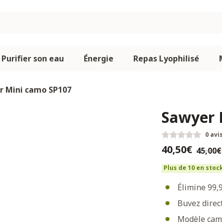
Purifier son eau
Énergie
Repas Lyophilisé
r Mini camo SP107
Sawyer 
0 avi
40,50€
45,00€
Plus de 10 en stoc
Élimine 99,
Buvez direc
Modèle cam