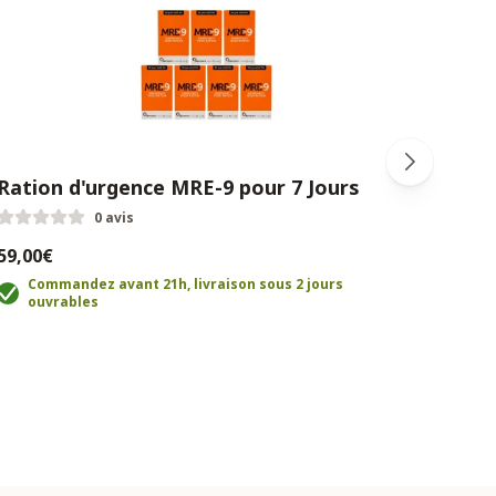
Ration d'urgence MRE-9 pour 7 Jours
Kit 
0 avis
59,00€
235,
Commandez avant 21h, livraison sous 2 jours
C
ouvrables
o