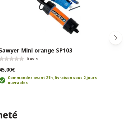
Sawyer Mini orange SP103
Sawy
0 avis
45,00€
45,0
Commandez avant 21h, livraison sous 2 jours
C
ouvrables
o
heté