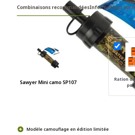
Combinaisons recommandées
Informations sur l
Combinaisons recommandes
Ration d
Sawyer Mini camo SP107
pou
Pour et contre
Modèle camouflage en édition limitée