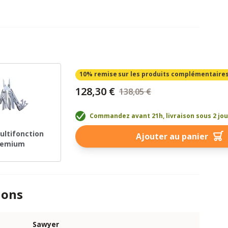
10% remise
sur les produits complémentaire
128,30 €
138,05 €
Commandez avant 21h, livraison sous 2 jo
ultifonction
Ajouter au panier
remium
ions
Sawyer