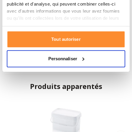
publicité et d'analyse, qui peuvent combiner celles-ci
Capacité de charge
15,45 kg
avec d'autres informations que vous leur avez fournies
ou qu'ils ont collectées lors de votre utilisation de leurs
Charge empilée
77,25 kg
services.
Matériau
Polypropylène (PP)
Tout autoriser
Couleur
Blanc (RAL 9016)
Personnaliser
Produits apparentés