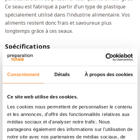
Ce seau est fabriqué à partir d’un type de plastique
spécialement utilisé dans l’industrie alimentaire. Vos
aliments restent donc frais et savoureux plus
longtemps grâce à ces seaux.
Spécifications
Seau avec Couvercle,
Composé de
Poignée en Plastique
Consentement
Détails
À propos des cookies
Dimensions extérieures (L
28,6 x 19,8 x 27,3 cm
x l x H)
Ce site web utilise des cookies.
Hauteur intérieure
25,7 cm
Les cookies nous permettent de personnaliser le contenu
et les annonces, d'offrir des fonctionnalités relatives aux
Volume
10,3 litres
médias sociaux et d'analyser notre trafic. Nous
partageons également des informations sur l'utilisation de
Poids
417 g
notre site avec nos partenaires de médias sociaux, de