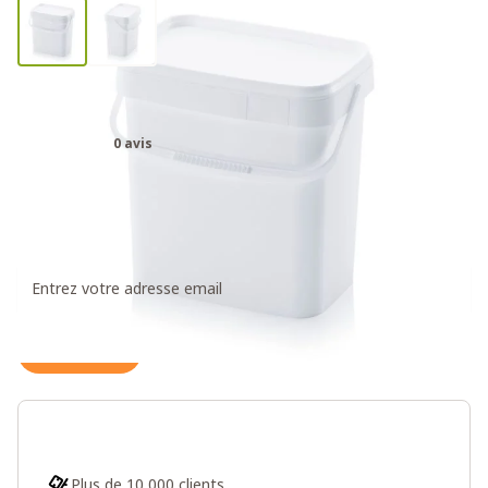
Seau Rectangulaire 10,3L
0 avis
6,90 €
Recevez un message dès que ce produit est à
nouveau disponible
S'inscrire
Plus de 10 000 clients