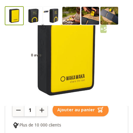
+5
WakaWaka Power 20 powerbank
20.000 mAh
0 avis
64,95€
Plus de 10 en stock
Quantité
Ajouter au panier
Plus de 10 000 clients