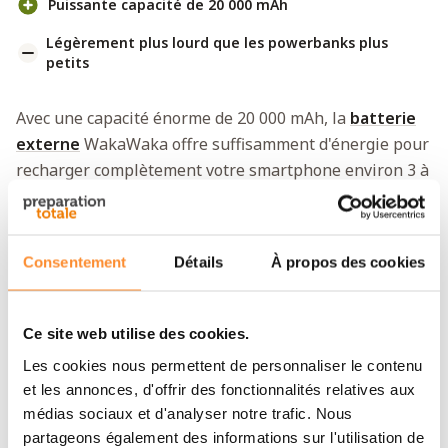
Puissante capacité de 20 000 mAh
Légèrement plus lourd que les powerbanks plus
petits
Avec une capacité énorme de 20 000 mAh, la
batterie
externe
WakaWaka offre suffisamment d'énergie pour
recharger complètement votre smartphone environ 3 à
4 fois. Idéale pour les longs voyages, les aventures en
plein air ou les urgences. Grâce à la combinaison de
ports USB-C et USB-A, vous pouvez recharger
Consentement
Détails
À propos des cookies
plusieurs appareils en même temps, afin de ne plus
jamais vous retrouver à court d'énergie.
Ce site web utilise des cookies.
Compact et léger
Les cookies nous permettent de personnaliser le contenu
Malgré sa grande capacité, le powerbank ne pèse que
et les annonces, d'offrir des fonctionnalités relatives aux
320 grammes. Il est donc facile à transporter dans
médias sociaux et d'analyser notre trafic. Nous
votre sac à dos, votre sac ou la poche de votre veste.
partageons également des informations sur l'utilisation de