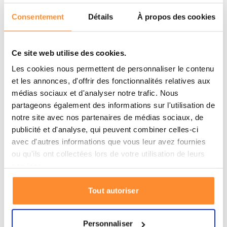
1x Pâtes au saumon et brocoli
(117 g) – 608 kcal
Consentement
Détails
À propos des cookies
1x Ragoût de bœuf avec pommes de terre
(118
g) – 624 kcal
Ce site web utilise des cookies.
1x Mousse au chocolat avec granola aux cerises
Les cookies nous permettent de personnaliser le contenu
(97 g) – 412 kcal
et les annonces, d'offrir des fonctionnalités relatives aux
1x MRE-9
(500 g) – 2.400 kcal
médias sociaux et d'analyser notre trafic. Nous
partageons également des informations sur l'utilisation de
Spécifications
notre site avec nos partenaires de médias sociaux, de
publicité et d'analyse, qui peuvent combiner celles-ci
Marque
Summit To Eat
avec d'autres informations que vous leur avez fournies
ou qu'ils ont collectées lors de votre utilisation de leurs
Durée de conservation
7 ans
services.
Ration de secours
Tout autoriser
Type de ration d'urgence
complète
72 h d’alimentation pour
Personnaliser