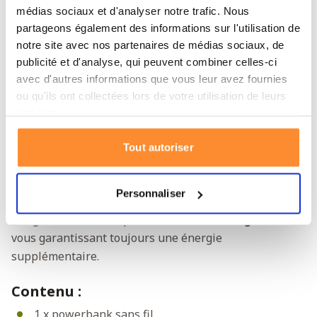
médias sociaux et d'analyser notre trafic. Nous
sont pris en charge avec une recharge sans fil de 15 W
partageons également des informations sur l'utilisation de
et les appareils Apple via MagSafe 7,5 W. Fixez-le
notre site avec nos partenaires de médias sociaux, de
simplement à l'arrière de votre iPhone ou d'autres
publicité et d'analyse, qui peuvent combiner celles-ci
appareils compatibles Qi pour le recharger.
avec d'autres informations que vous leur avez fournies
ou qu'ils ont collectées lors de votre utilisation de leurs
Durable et polyvalent
services.
L'aluminium et l'alliage de zinc de haute qualité
rendent la powerbank solide et fiable. Grâce à l'anneau
Tout autoriser
pratique de la powerbank, la Power Pro peut
également être utilisée comme support. La powerbank
Personnaliser
est parfaite pour les déplacements, en situation
d'urgence ou comme partie de votre
kit d'urgence
,
vous garantissant toujours une énergie
supplémentaire.
Contenu :
1 x powerbank sans fil