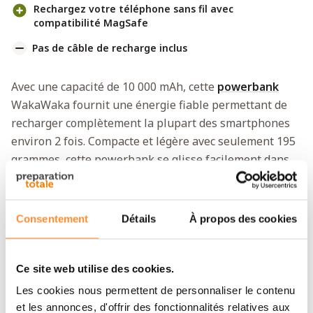
Rechargez votre téléphone sans fil avec
compatibilité MagSafe
Pas de câble de recharge inclus
Avec une capacité de 10 000 mAh, cette
powerbank
WakaWaka fournit une énergie fiable permettant de
recharger complètement la plupart des smartphones
environ 2 fois. Compacte et légère avec seulement 195
grammes, cette powerbank se glisse facilement dans
votre sac ou votre poche, vous assurant d'avoir
toujours suffisamment d'énergie partout où vous allez.
Consentement
Détails
À propos des cookies
Recharge rapide et sans fil
Grâce à la sortie USB-C PD de 20W, vous rechargez vos
Ce site web utilise des cookies.
appareils rapidement et efficacement. L'écran LED et
l'indicateur de charge rapide indiquent précisément
Les cookies nous permettent de personnaliser le contenu
combien d'énergie il reste. Les smartphones Android
et les annonces, d'offrir des fonctionnalités relatives aux