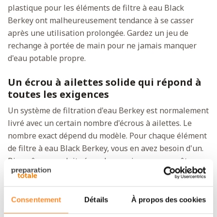
plastique pour les éléments de filtre à eau Black
Berkey ont malheureusement tendance à se casser
après une utilisation prolongée. Gardez un jeu de
rechange à portée de main pour ne jamais manquer
d'eau potable propre.
Un écrou à ailettes solide qui répond à
toutes les exigences
Un système de filtration d'eau Berkey est normalement
livré avec un certain nombre d'écrous à ailettes. Le
nombre exact dépend du modèle. Pour chaque élément
de filtre à eau Black Berkey, vous en avez besoin d'un.
Bien sûr, ce produit répond aux exigences pour être
utilisé dans la transformation des aliments et des
boissons. De plus, c'est le seul écrou qui s'adapte aux
éléments Black Berkey. Il n'est donc pas possible de
Consentement
Détails
À propos des cookies
remplacer un écrou cassé par un autre type, modèle ou