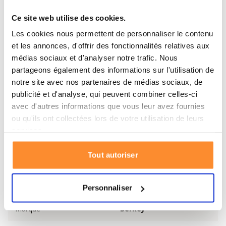
marque d'écrou à ailettes.
Ce site web utilise des cookies.
Jetez un œil à notre assortiment d'autres
waterfilter
Les cookies nous permettent de personnaliser le contenu
accessoires van Berkey
.
et les annonces, d'offrir des fonctionnalités relatives aux
médias sociaux et d'analyser notre trafic. Nous
Spécifications de l'Écrou à Ailettes en
partageons également des informations sur l'utilisation de
Plastique Black Berkey
notre site avec nos partenaires de médias sociaux, de
publicité et d'analyse, qui peuvent combiner celles-ci
Fabriqué pour l'élément de filtre à eau Black
avec d'autres informations que vous leur avez fournies
Berkey
ou qu'ils ont collectées lors de votre utilisation de leurs
Nous recommandons d'en avoir un ou plusieurs en
services.
réserve
Disponible à l'unité
Tout autoriser
Spécifications
Personnaliser
Marque
Berkey