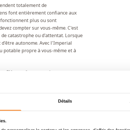
pendent totalement de
ens font entièrement confiance aux
e fonctionnent plus ou sont
s devez compter sur vous-même. C'est
 de catastrophe ou d'attentat. Lorsque
 d'être autonome. Avec l'Imperial
eau potable propre à vous-même et à
 filtre à eau si
idéal. L'appareil a une taille
, les éléments de filtre à eau Black
Détails
 fiables. Vous pouvez également
rgence. Car l'eau potable que vous
ies.
 Berkey fonctionne purement par
e personnaliser le contenu et les annonces, d'offrir des fonctio