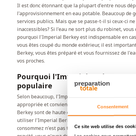
Il est donc étonnant que la plupart d'entre nous dé
l'approvisionnement en eau potable. Beaucoup de g
services publics. Mais que se passe-t-il si ceux-ci n
inaccessibles? Si l'eau ne sort plus du robinet, vou
pourquoi l'Imperial Berkey est indispensable en cas
vous êtes coupé du monde extérieur, il est important
Berkey, vous êtes préparé et vous fournissez de l'
vos proches.
Pourquoi l'Imperial Berkey est un
populaire
Selon beaucoup, l'Imperial Berkey est le filtre à eau 
appropriée et convient pour 4 à 8 personnes. De plus
Consentement
Berkey sont de haute qualité et exceptionnellement
utiliser l'Imperial Berkey non seulement en cas d'u
Ce site web utilise des cook
consommez n'est pas toujours sûre partout. Le Big
Les cookies nous permettent d