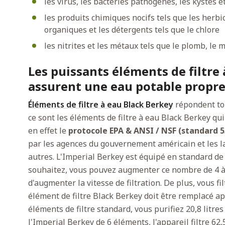
les virus, les bactéries pathogènes, les kystes e
les produits chimiques nocifs tels que les herbic
organiques et les détergents tels que le chlore
les nitrites et les métaux tels que le plomb, le
Les puissants éléments de filtre
assurent une eau potable propre
Éléments de filtre à eau Black Berkey
répondent tou
ce sont les éléments de filtre à eau Black Berkey qui 
en effet le
protocole EPA & ANSI / NSF (standard 5
par les agences du gouvernement américain et les la
autres. L'Imperial Berkey est équipé en standard de 2
souhaitez, vous pouvez augmenter ce nombre de 4 
d'augmenter la vitesse de filtration. De plus, vous fi
élément de filtre Black Berkey doit être remplacé ap
éléments de filtre standard, vous purifiez 20,8 litre
l'Imperial Berkey de 6 éléments, l'appareil filtre 62,5