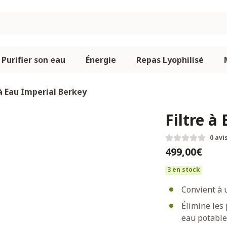
Purifier son eau
Énergie
Repas Lyophilisé
 à Eau Imperial Berkey
Filtre à
0 avi
499,00€
3 en stock
Convient à 
Élimine les
eau potable