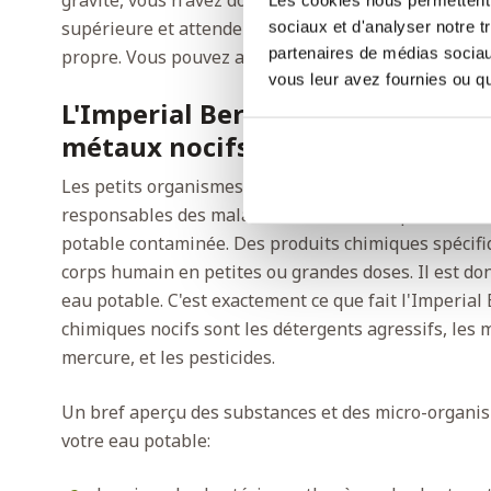
gravité, vous n'avez donc rien à faire. Ajoutez de l'
supérieure et attendez simplement que la chambre i
sociaux et d'analyser notre t
partenaires de médias sociaux
propre. Vous pouvez alors la récupérer facilement à 
vous leur avez fournies ou qu'
L'Imperial Berkey contre les mic
métaux nocifs
Les petits organismes tels que les bactéries, les viru
responsables des maladies infectieuses que vous c
potable contaminée. Des produits chimiques spécifi
corps humain en petites ou grandes doses. Il est don
eau potable. C'est exactement ce que fait l'Imperial
chimiques nocifs sont les détergents agressifs, les 
mercure, et les pesticides.
Un bref aperçu des substances et des micro-organis
votre eau potable: