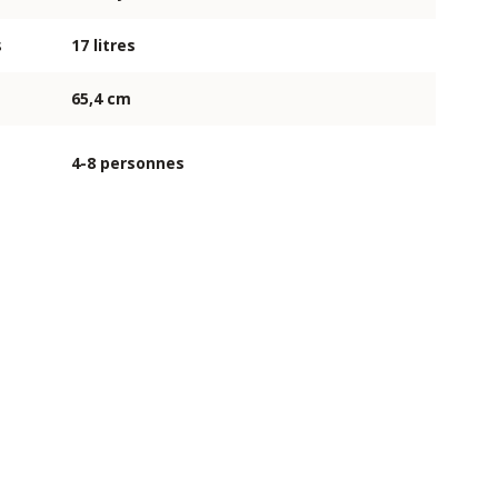
s
17 litres
65,4 cm
4-8 personnes