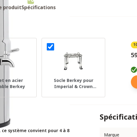
e produit
Spécifications
1
59
et en acier
Socle Berkey pour
able Berkey
Imperial & Crown
Berkey - 30 cm
Spécificat
, ce système convient pour 4 à 8
Marque