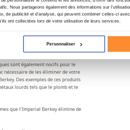
eau non purifiée dans la chambre
nférieure se remplisse d'eau potable
rafic. Nous partageons également des informations sur l'utilisati
, de publicité et d'analyse, qui peuvent combiner celles-ci avec
l'aide du robinet.
ils ont collectées lors de votre utilisation de leurs services.
ro-organismes et les
Personnaliser
s, les parasites et les kystes sont
ontractez en consommant de l'eau
ques sont également nocifs pour le
c nécessaire de les éliminer de votre
 Berkey. Des exemples de ces produits
métaux lourds tels que le plomb et le
mes que l'Imperial Berkey élimine de