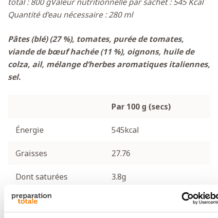
total : 800 g
Valeur nutritionnelle par sachet : 545 Kcal
Quantité d’eau nécessaire : 280 ml
Pâtes (blé) (27 %), tomates, purée de tomates,
viande de bœuf hachée (11 %), oignons, huile de
colza, ail, mélange d’herbes aromatiques italiennes,
sel.
Par 100 g (secs)
Énergie
545kcal
Graisses
27.76
Dont saturées
3.8g
Glucides
51.06g