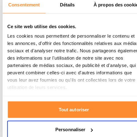
Dont sucres
12.89g
Consentement
Détails
À propos des cooki
Protéines
19.22g
Ce site web utilise des cookies.
Sel
1.61g
Les cookies nous permettent de personnaliser le contenu et
les annonces, d'offrir des fonctionnalités relatives aux média
Spécifications
sociaux et d'analyser notre trafic. Nous partageons égaleme
des informations sur l'utilisation de notre site avec nos
partenaires de médias sociaux, de publicité et d'analyse, qui
Marque
Fuel Your Preparation
peuvent combiner celles-ci avec d'autres informations que
vous leur avez fournies ou qu'ils ont collectées lors de votre
Durée de conservation
25 ans
utilisation de leurs services.
Type de ration d'urgence
Canettes en vrac
Tout autoriser
Portions
8
Durée de conservation
25 Ans
Personnaliser