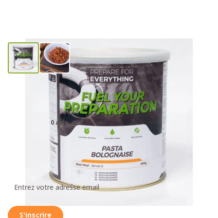
Rations de nourriture d’urgence –
Pâtes à la bolognaise
0 avis
79,00€
Recevez un message dès que ce produit est à
nouveau disponible
S'inscrire