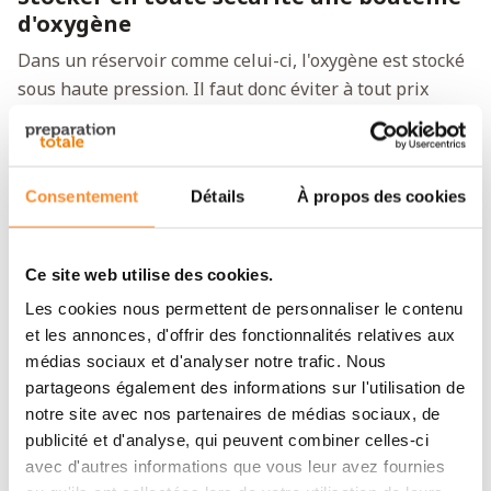
d'oxygène
Dans un réservoir comme celui-ci, l'oxygène est stocké
sous haute pression. Il faut donc éviter à tout prix
d'endommager le récipient. Conservez la bouteille à
une température inférieure à 50 °C. Des températures
plus élevées peuvent entraîner des déformations, ce
Consentement
Détails
À propos des cookies
qui met en danger l'intégrité du réservoir. Ne placez
donc jamais le récipient au soleil. Veillez également à
ce que le réservoir ne soit pas en contact avec du feu et
Ce site web utilise des cookies.
des matériaux inflammables. De plus, nous vous
Les cookies nous permettent de personnaliser le contenu
recommandons de vérifier l'état du réservoir après le
et les annonces, d'offrir des fonctionnalités relatives aux
transport. Les bosses, les déformations et les
médias sociaux et d'analyser notre trafic. Nous
dommages peuvent constituer un danger potentiel.
partageons également des informations sur l'utilisation de
notre site avec nos partenaires de médias sociaux, de
Consignes de sécurité
publicité et d'analyse, qui peuvent combiner celles-ci
Pour la sécurité des utilisateurs, il est important de
avec d'autres informations que vous leur avez fournies