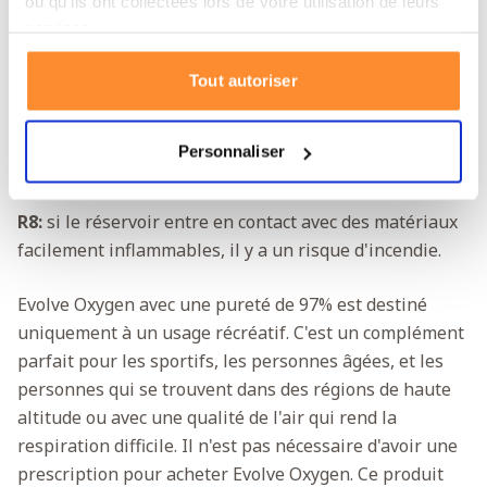
respecter les consignes de sécurité suivantes.
ou qu'ils ont collectées lors de votre utilisation de leurs
services.
H229:
à une température supérieure à 50 °C, le
Tout autoriser
réservoir d'oxygène peut se déformer et éclater.
H270:
oxydant : ce produit peut provoquer ou propager
Personnaliser
un incendie.
R8:
si le réservoir entre en contact avec des matériaux
facilement inflammables, il y a un risque d'incendie.
Evolve Oxygen avec une pureté de 97% est destiné
uniquement à un usage récréatif. C'est un complément
parfait pour les sportifs, les personnes âgées, et les
personnes qui se trouvent dans des régions de haute
altitude ou avec une qualité de l'air qui rend la
respiration difficile. Il n'est pas nécessaire d'avoir une
prescription pour acheter Evolve Oxygen. Ce produit