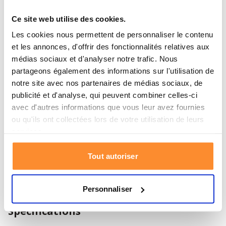
De Evolve Oxygen flessen zijn uniek dankzij hun
gepatenteerde opslagmethode, waarbij actief kool
Ce site web utilise des cookies.
wordt gebruikt om zuurstof op te slaan in talrijke
Les cookies nous permettent de personnaliser le contenu
microscopische kanaaltjes. Deze technologie zorgt voor
et les annonces, d'offrir des fonctionnalités relatives aux
een optimale verhouding tussen de grootte van de fles
médias sociaux et d'analyser notre trafic. Nous
en de hoeveelheid opgeslagen zuurstof, waardoor
partageons également des informations sur l'utilisation de
Evolve Oxygen flessen de enige zijn op de markt die
notre site avec nos partenaires de médias sociaux, de
deze geavanceerde techniek kunnen aanbieden. Dit
publicité et d'analyse, qui peuvent combiner celles-ci
maakt het pakket niet alleen praktisch, maar ook een
avec d'autres informations que vous leur avez fournies
ou qu'ils ont collectées lors de votre utilisation de leurs
betrouwbare keuze voor iedereen die zich voorbereidt
services.
op onvoorziene omstandigheden. Let op dat het
belangrijk is de flessen op een veilige plaats te
Tout autoriser
bewaren, uit de buurt van hittebronnen en open vuur,
om de integriteit en veiligheid van de flessen te
waarborgen.
Personnaliser
Spécifications