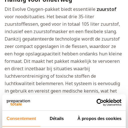
Dit Evolve Oxygen-pakket biedt essentiële
zuurstof
voor noodsituaties. Het bevat drie 35-liter
zuurstofflessen, goed voor in totaal 105 liter zuurstof,
inclusief een zuurstofmasker en een flexibele slang.
Dankzij gepatenteerde technologie wordt de zuurstof
zeer compact opgeslagen in de flessen, waardoor ze
een hoge opslagcapaciteit hebben ondanks hun kleine
formaat. Dit maakt het pakket makkelijk te vervoeren
en direct inzetbaar bij situaties waarbij
luchtverontreiniging of toxische stoffen de
luchtkwaliteit belemmeren. Het systeem is eenvoudig
in gebruik en vereist geen medische kennis, wat het
ideaal maakt voor zowel persoonlijke als professionele
noodvoorbereidingen.
Consentement
Détails
À propos des cookies
Hoe het werkt