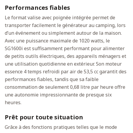
Performances fiables
Le format valise avec poignée intégrée permet de
transporter facilement le générateur au camping, lors
d’un événement ou simplement autour de la maison.
Avec une puissance maximale de 1020 watts, le
SG1600i est suffisamment performant pour alimenter
de petits outils électriques, des appareils ménagers et
Consentement
Détails
À propos des cookies
une utilisation quotidienne en extérieur. Son moteur
essence 4 temps refroidi par air de 53,5 cc garantit des
Ce site web utilise des cookies.
performances fiables, tandis que sa faible
consommation de seulement 0,68 litre par heure offre
Les cookies nous permettent de personnaliser le contenu
une autonomie impressionnante de presque six
et les annonces, d'offrir des fonctionnalités relatives aux
médias sociaux et d'analyser notre trafic. Nous
heures.
partageons également des informations sur l'utilisation de
Prêt pour toute situation
notre site avec nos partenaires de médias sociaux, de
publicité et d'analyse, qui peuvent combiner celles-ci
Grâce à des fonctions pratiques telles que le mode
avec d'autres informations que vous leur avez fournies