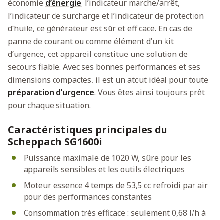
économie
d’énergie
, l’indicateur marche/arrêt,
ou qu'ils ont collectées lors de votre utilisation de leurs
l’indicateur de surcharge et l’indicateur de protection
services.
d’huile, ce générateur est sûr et efficace. En cas de
panne de courant ou comme élément d’un kit
Tout autoriser
d’urgence, cet appareil constitue une solution de
secours fiable. Avec ses bonnes performances et ses
Personnaliser
dimensions compactes, il est un atout idéal pour toute
préparation d’urgence
. Vous êtes ainsi toujours prêt
pour chaque situation.
Caractéristiques principales du
Scheppach SG1600i
Puissance maximale de 1020 W, sûre pour les
appareils sensibles et les outils électriques
Moteur essence 4 temps de 53,5 cc refroidi par air
pour des performances constantes
Consommation très efficace : seulement 0,68 l/h à