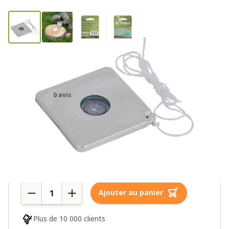
Héliographe (miroir de
signalisation Mayday)
0 avis
2,95€
3,95€
Plus de 10 en stock
Quantité
Ajouter au panier
Plus de 10 000 clients