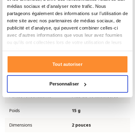
font un outil indispensable pour toute personne
médias sociaux et d'analyser notre trafic. Nous
soucieuse de sa sécurité. Fabriqué par BCB, ce miroir
partageons également des informations sur l'utilisation de
notre site avec nos partenaires de médias sociaux, de
allie durabilité et efficacité, faisant de lui un élément
publicité et d'analyse, qui peuvent combiner celles-ci
essentiel de tout kit de survie ou d’urgence.
avec d'autres informations que vous leur avez fournies
ou qu'ils ont collectées lors de votre utilisation de leurs
Spécifications
services.
Marque
BCB
Tout autoriser
Miroir de signalisation
Type
d’urgence
Personnaliser
Portée réfléchissante
Plus de 16 kilomètres
Poids
15 g
Dimensions
2 pouces