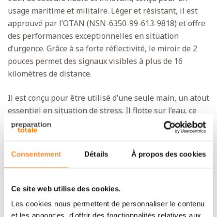
usage maritime et militaire. Léger et résistant, il est
approuvé par l’OTAN (NSN-6350-99-613-9818) et offre
des performances exceptionnelles en situation
d’urgence. Grâce à sa forte réflectivité, le miroir de 2
pouces permet des signaux visibles à plus de 16
kilomètres de distance.
Il est conçu pour être utilisé d’une seule main, un atout
essentiel en situation de stress. Il flotte sur l’eau, ce
qui le rend idéal pour les opérations maritimes. Les
instructions d’utilisation sont imprimées au dos,
permettant une mise en œuvre rapide et intuitive,
Consentement
Détails
À propos des cookies
même dans les conditions les plus difficiles.
Miroir de signalisation fiable
Ce site web utilise des cookies.
Avec l’héliographe Mayday, vous êtes toujours prêt à
Les cookies nous permettent de personnaliser le contenu
faire face aux imprévus. Sa légèreté et sa solidité en
et les annonces, d'offrir des fonctionnalités relatives aux