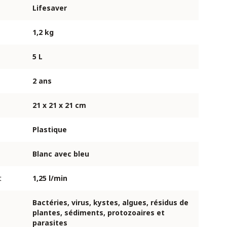
Lifesaver
1,2 kg
5 L
2 ans
21 x 21 x 21 cm
Plastique
Blanc avec bleu
t
1,25 l/min
Bactéries, virus, kystes, algues, résidus de
plantes, sédiments, protozoaires et
parasites