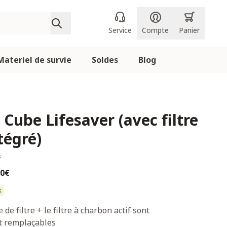
Service
Compte
Panier
Materiel de survie
Soldes
Blog
 Cube Lifesaver (avec filtre
tégré)
s
00€
k
 de filtre + le filtre à charbon actif sont
t remplaçables