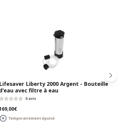
Lifesaver Liberty 2000 Argent - Bouteille
Life
d'eau avec filtre à eau
filt
0 avis
169,00€
149,
C
Temporairement épuisé
o