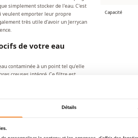
que simplement stocker de l'eau. C'est
Capacité
i veulent emporter leur propre
galement très utile d'avoir un Jerrycan
ence.
ocifs de votre eau
'eau contaminée à un point tel qu'elle
res creuses intégré. Ce filtre est
 des virus et 99,9 % des kystes de
 Jerrycan Cube Lifesaver dépasse les
 l'Agence de Protection de
z purifié 5 000 litres d'eau, le filtre
Détails
que, vous saurez quand il est temps de
ies.
e personnaliser le contenu et les annonces, d'offrir des fonctio