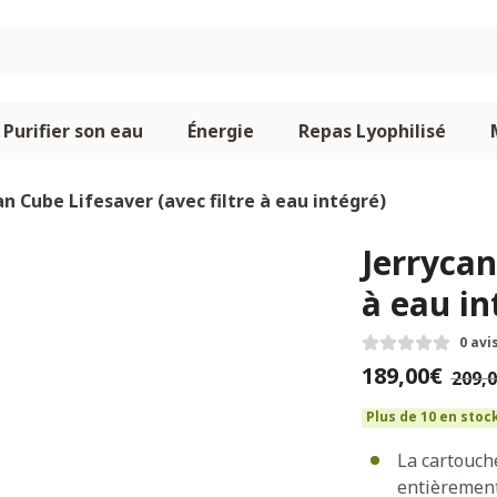
Purifier son eau
Énergie
Repas Lyophilisé
an Cube Lifesaver (avec filtre à eau intégré)
Jerrycan
à eau in
0 avi
189,00€
209,
Plus de 10 en stoc
La cartouche
entièremen