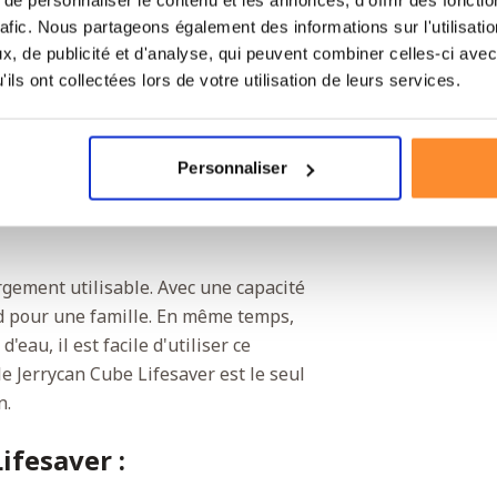
e est important
rafic. Nous partageons également des informations sur l'utilisati
ontaminée. Mais un bon goût est
, de publicité et d'analyse, qui peuvent combiner celles-ci avec
n Cube Lifesaver contient un autre
ils ont collectées lors de votre utilisation de leurs services.
 chlore et d'autres éléments qui
carbone de ce jerrycan sont capables
les remplacer.
Personnaliser
d'eau dont vous avez
rgement utilisable. Avec une capacité
and pour une famille. En même temps,
eau, il est facile d'utiliser ce
le Jerrycan Cube Lifesaver est le seul
n.
ifesaver :