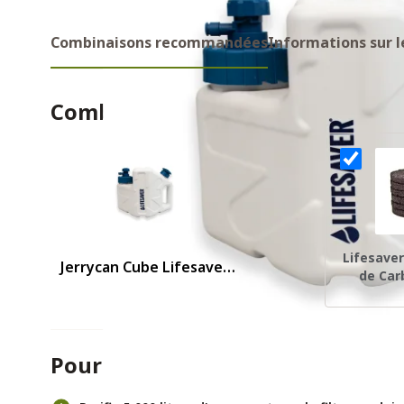
Combinaisons recommandées
Informations sur l
Combinaisons recommandes
Lifesave
Jerrycan Cube Lifesaver
de Car
(avec filtre à eau intégré)
Pour et contre