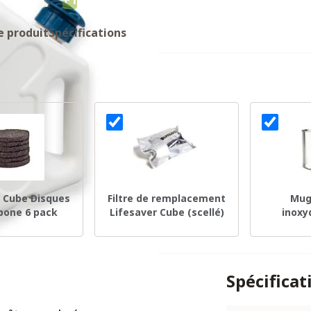
e produit
Spécifications
r Cube Disques
Filtre de remplacement
Mug
bone 6 pack
Lifesaver Cube (scellé)
inoxy
mou
Spécificat