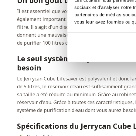
Un bon goût de votre eau potabl
sociaux et d'analyser notre t
Il est essentiel que votre eau potable ne soit pas c
partenaires de médias sociaux
également important. Pour garantir cela, le Jerryca
vous leur avez fournies ou qu'
filtre. Il s'agit d'un disque de carbone. Il élimine le
donnent une mauvaise saveur à l'eau. Les filtres à 
de purifier 100 litres d'eau. Ensuite, il est temps de 
Le seul système de purification 
besoin
Le Jerrycan Cube Lifesaver est polyvalent et donc la
de 5 litres, le réservoir d'eau est suffisamment gr
sa taille a été réduite au minimum. Grâce au robinet d'
réservoir d'eau. Grâce à toutes ces caractéristiques, 
système de purification d'eau dont vous aurez besoi
Spécifications du Jerrycan Cube L