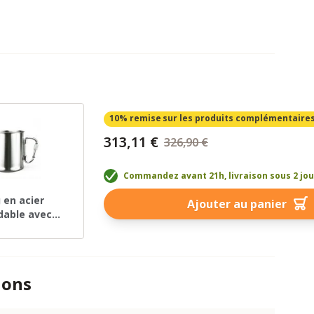
10% remise
sur les produits complémentaire
313,11 €
326,90 €
Commandez avant 21h, livraison sous 2 jo
 en acier
Ajouter au panier
dable avec
squeton
ions