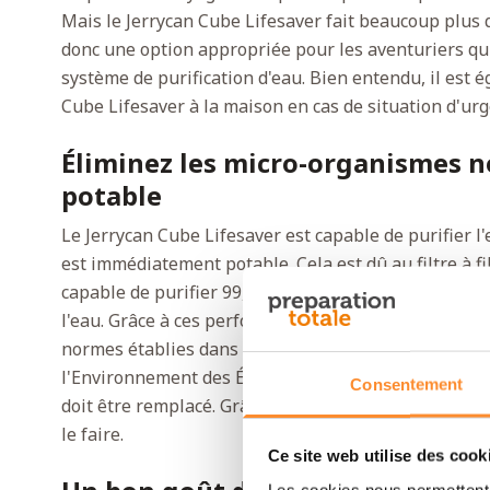
Mais le Jerrycan Cube Lifesaver fait beaucoup plus 
donc une option appropriée pour les aventuriers qu
système de purification d'eau. Bien entendu, il est é
Cube Lifesaver à la maison en cas de situation d'urg
Éliminez les micro-organismes n
potable
Le Jerrycan Cube Lifesaver est capable de purifier l
est immédiatement potable. Cela est dû au filtre à fib
capable de purifier 99,9999 % des bactéries, 99,99 %
l'eau. Grâce à ces performances exceptionnelles, le
normes établies dans le Protocole 231 de la NSF par
l'Environnement des États-Unis (EPA). Lorsque vous ave
Consentement
doit être remplacé. Grâce au système FailSave prati
le faire.
Ce site web utilise des cook
Les cookies nous permettent d