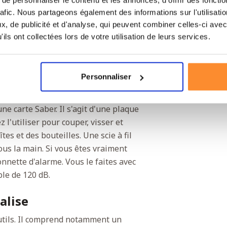
ousse de premiers secours, incluant
rafic. Nous partageons également des informations sur l'utilisati
 des ciseaux, des épingles de sûreté et
, de publicité et d'analyse, qui peuvent combiner celles-ci avec
ils ont collectées lors de votre utilisation de leurs services.
u'il fait froid, vous pouvez utiliser
 par 131 centimètres, suffisamment
Personnaliser
fflet d'urgence
ne carte Saber. Il s'agit d'une plaque
z l'utiliser pour couper, visser et
tes et des bouteilles. Une scie à fil
ous la main. Si vous êtes vraiment
sonnette d'alarme. Vous le faites avec
ble de 120 dB.
alise
utils. Il comprend notamment un