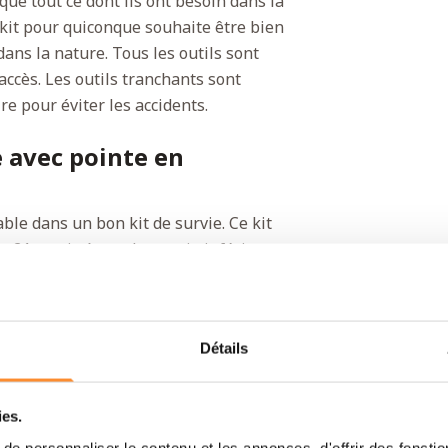
ue tout ce dont ils ont besoin dans la
t kit pour quiconque souhaite être bien
ans la nature. Tous les outils sont
accès. Les outils tranchants sont
 pour éviter les accidents.
e avec pointe en
ble dans un bon kit de survie. Ce kit
 21 centimètres. La partie inférieure
par exemple. Ce kit contient également
nse tactique avec une pointe en
.
Détails
 premiers secours et
ies.
ntiel lorsque vous êtes seul. Ce kit
e personnaliser le contenu et les annonces, d'offrir des fonctio