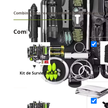
Combinaisons recommandées
Informations sur l
Combinaisons recommandes
Sac à d
Kit de Survie Deluxe
N