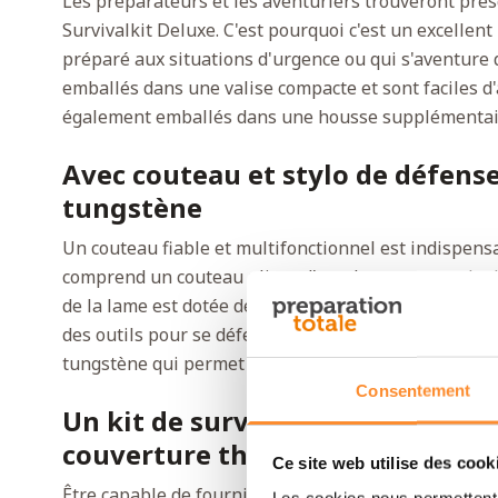
Les préparateurs et les aventuriers trouveront presq
Survivalkit Deluxe. C'est pourquoi c'est un excellen
préparé aux situations d'urgence ou qui s'aventure d
emballés dans une valise compacte et sont faciles d'
également emballés dans une housse supplémentaire
Avec couteau et stylo de défens
tungstène
Un couteau fiable et multifonctionnel est indispensa
comprend un couteau pliant d'une longueur totale de
de la lame est dotée de dents pour couper du pain, 
des outils pour se défendre, comme le stylo de défe
tungstène qui permet de briser facilement une vitre
Consentement
Un kit de survie avec trousse de
couverture thermique
Ce site web utilise des cook
Être capable de fournir les premiers secours est esse
Les cookies nous permettent d