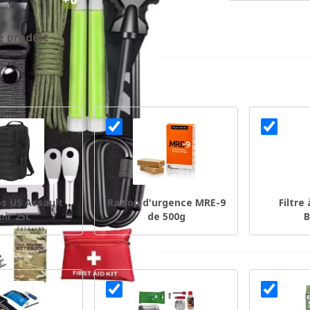
e produit
os US Assault
Ration d'urgence MRE-9
Filtre
oir 25L
de 500g
B