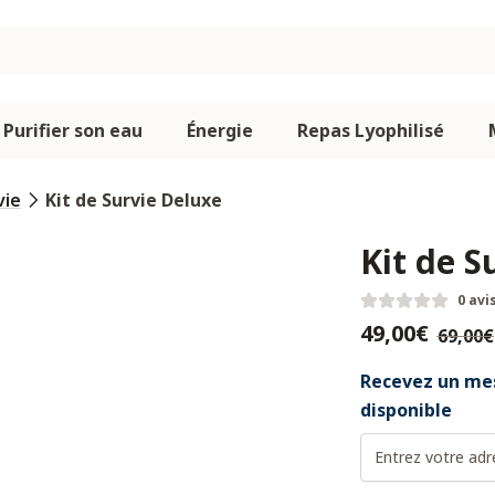
Purifier son eau
Énergie
Repas Lyophilisé
vie
Kit de Survie Deluxe
Kit de S
0 avi
49,00€
69,00€
Recevez un mes
disponible