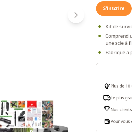
S'inscrire
Kit de survi
Comprend un
une scie à f
Fabriqué à 
Plus de 10 
Le plus gr
Nos client
Pour vous e
+0