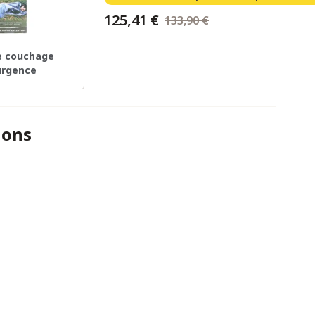
125,41 €
133,90 €
e couchage
urgence
ions