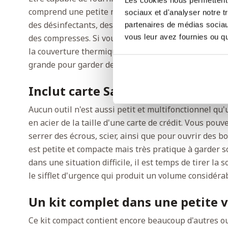
comprend une petite mais relativement complète tr
sociaux et d'analyser notre t
des désinfectants, des bandages, une pince à épiler,
partenaires de médias sociaux
vous leur avez fournies ou qu'
des compresses. Si vous êtes soudainement coincé et q
la couverture thermique très isolante mesurant 212
grande pour garder deux personnes au chaud.
Inclut carte Saber, scie à fil et si
Aucun outil n'est aussi petit et multifonctionnel qu'u
en acier de la taille d'une carte de crédit. Vous pouve
serrer des écrous, scier, ainsi que pour ouvrir des boî
est petite et compacte mais très pratique à garder s
dans une situation difficile, il est temps de tirer la 
le sifflet d'urgence qui produit un volume considéra
Un kit complet dans une petite v
Ce kit compact contient encore beaucoup d'autres o