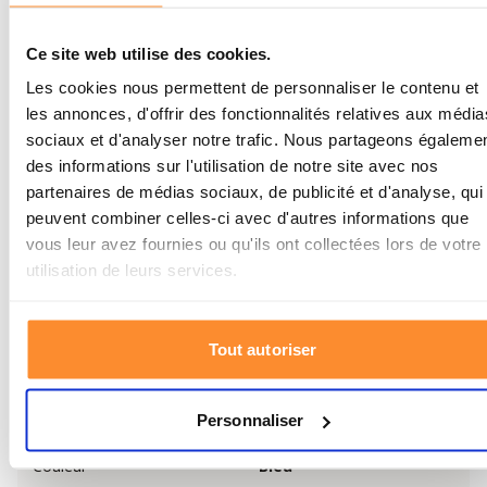
Ce site web utilise des cookies.
Les cookies nous permettent de personnaliser le contenu et
les annonces, d'offrir des fonctionnalités relatives aux média
Play
sociaux et d'analyser notre trafic. Nous partageons égaleme
des informations sur l'utilisation de notre site avec nos
partenaires de médias sociaux, de publicité et d'analyse, qui
peuvent combiner celles-ci avec d'autres informations que
vous leur avez fournies ou qu'ils ont collectées lors de votre
utilisation de leurs services.
Spécifications
Marque
LifeStraw
Tout autoriser
Bouteille avec filtre à
Type de produit
eau
Personnaliser
Couleur
Bleu