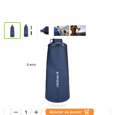
Lifestraw Peak Series Squeeze
Bottle - 1L Bleu Montagne
0 avis
47,95€
Plus de 10 en stock
Quantité
Ajouter au panier