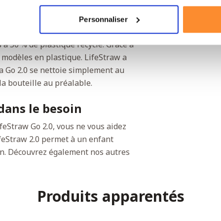
Personnaliser
ess Steel est fabriquée en acier
à 50 % de plastique recyclé. Grâce à
es modèles en plastique. LifeStraw a
 la Go 2.0 se nettoie simplement au
 la bouteille au préalable.
dans le besoin
ifeStraw Go 2.0, vous ne vous aidez
feStraw 2.0 permet à un enfant
an. Découvrez également nos autres
Produits apparentés