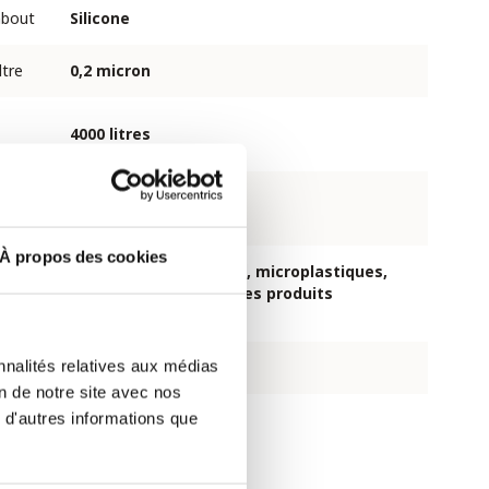
mbout
Silicone
ltre
0,2 micron
4000 litres
iltre
100 litres
À propos des cookies
bactéries et parasites, microplastiques,
saletés et sel, réduit les produits
chimiques
nnalités relatives aux médias
plomb, virus et PFAS
on de notre site avec nos
 d'autres informations que