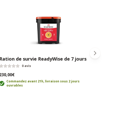
Ration de survie ReadyWise de 7 jours
Radi
0 avis
230,00€
49,0
Commandez avant 21h, livraison sous 2 jours
C
ouvrables
o