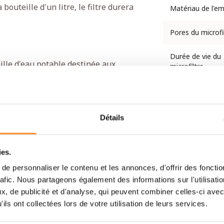
bouteille d'un litre, le filtre durera
Matériau de l'e
Pores du microfi
Durée de vie du
ille d'eau potable destinée aux
microfiltre
eau ait un goût naturel. Une grande
e, les microplastiques et d'autres
Durée de vie du f
à charbon
iltre séparé qui élimine ces goûts et
e de 100 litres d'eau.
Détails
Filtre
ies.
rélever de l'eau dans un ruisseau, une
e personnaliser le contenu et les annonces, d'offrir des fonctio
Ne réduit pas
ut à fait sûr. Lorsque vous buvez à la
rafic. Nous partageons également des informations sur l'utilisati
 les filtres. Il vous suffit donc de
, de publicité et d'analyse, qui peuvent combiner celles-ci avec
et maximal. Idéal pour un
kit
ils ont collectées lors de votre utilisation de leurs services.