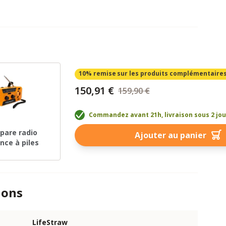
10% remise
sur les produits complémentaire
150,91 €
159,90 €
Commandez avant 21h, livraison sous 2 jo
epare radio
Ajouter au panier
nce à piles
ions
LifeStraw