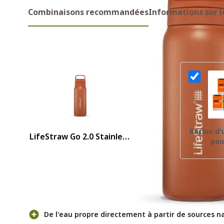
Combinaisons recommandées
Informations sur l
Combinaisons recommandes
Ration d
LifeStraw Go 2.0 Stainless
pou
Steel Bottle - 1L Orange
Pour et contre
De l'eau propre directement à partir de sources n