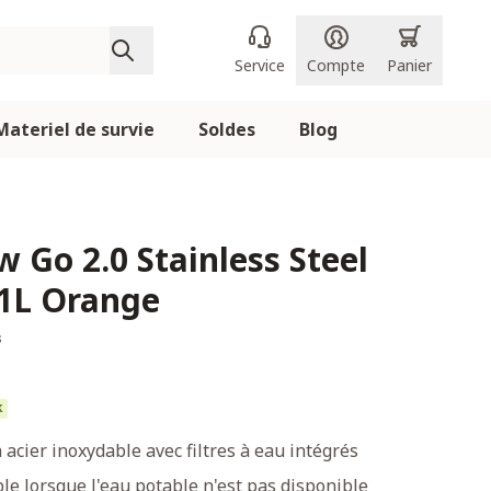
Service
Compte
Panier
Materiel de survie
Soldes
Blog
w Go 2.0 Stainless Steel
 1L Orange
s
k
 acier inoxydable avec filtres à eau intégrés
le lorsque l'eau potable n'est pas disponible