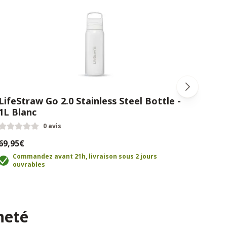
LifeStraw Go 2.0 Stainless Steel Bottle -
Life
1L Blanc
Ble
0 avis
69,95€
47,9
Commandez avant 21h, livraison sous 2 jours
C
ouvrables
o
heté