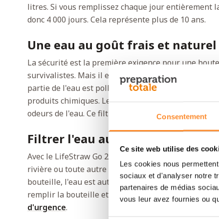
litres. Si vous remplissez chaque jour entièrement la 
donc 4 000 jours. Cela représente plus de 10 ans.
Une eau au goût frais et naturel
La sécurité est la première exigence pour une boute
survivalistes. Mais il est également agréable que l'
partie de l'eau est polluée, par exemple par le chlor
produits chimiques. Le LifeStraw Go 2.0 contient un f
odeurs de l'eau. Ce filtre à charbon a une durée de vi
Consentement
Filtrer l'eau automatiquement
Ce site web utilise des cook
Avec le LifeStraw Go 2.0, vous pouvez sans crainte p
Les cookies nous permettent d
rivière ou toute autre source dont vous n'êtes pas to
sociaux et d'analyser notre t
bouteille, l'eau est automatiquement poussée à travers
partenaires de médias sociaux
remplir la bouteille et de boire pour obtenir un eff
vous leur avez fournies ou qu'
d'urgence
.