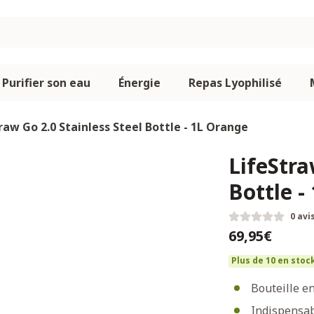
Purifier son eau
Énergie
Repas Lyophilisé
raw Go 2.0 Stainless Steel Bottle - 1L Orange
LifeStra
Bottle -
0 avi
69,95€
Plus de 10 en stoc
Bouteille en
Indispensab