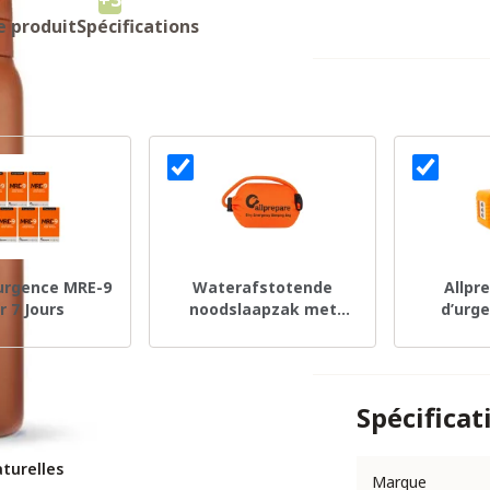
e produit
Spécifications
'urgence MRE-9
Waterafstotende
Allpr
r 7 Jours
noodslaapzak met
d’urge
fluitje
Spécificat
aturelles
Marque