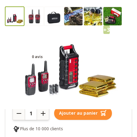
+3
Midland EK35 Outdoor Emergency
Kit
0 avis
119,00€
Plus de 10 en stock
Quantité
Ajouter au panier
Plus de 10 000 clients