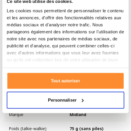
Ce site web utilise des cookies.
dispose aussi d’une fonction SOS intégrée pour alerter
Les cookies nous permettent de personnaliser le contenu
les secours.
et les annonces, d'offrir des fonctionnalités relatives aux
médias sociaux et d'analyser notre trafic. Nous
Contenu
partageons également des informations sur l'utilisation de
2 talkies-walkies PMR446 XT30
notre site avec nos partenaires de médias sociaux, de
publicité et d'analyse, qui peuvent combiner celles-ci
2 jeux de piles AAA rechargeables
avec d'autres informations que vous leur avez fournies
Radio d’urgence/powerbank ER300
ou qu'ils ont collectées lors de votre utilisation de leurs
Câbles de connexion
services.
4 couvertures de survie (130 x 200 cm)
Tout autoriser
Étui pour le rangement et le transport
Spécifications
Personnaliser
Marque
Midland
Poids (talkie-walkie)
75 g (sans piles)