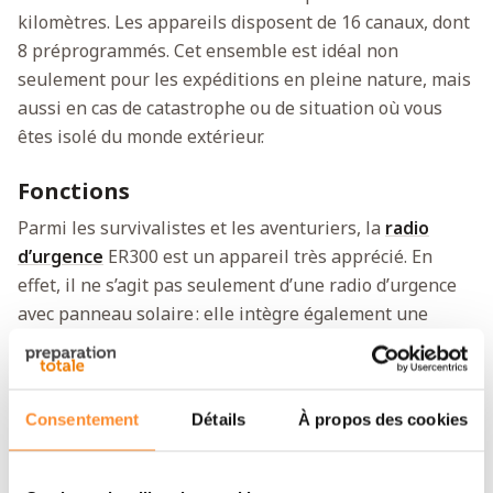
kilomètres. Les appareils disposent de 16 canaux, dont
8 préprogrammés. Cet ensemble est idéal non
seulement pour les expéditions en pleine nature, mais
aussi en cas de catastrophe ou de situation où vous
êtes isolé du monde extérieur.
Fonctions
Parmi les survivalistes et les aventuriers, la
radio
d’urgence
ER300 est un appareil très apprécié. En
effet, il ne s’agit pas seulement d’une radio d’urgence
avec panneau solaire : elle intègre également une
powerbank et une lampe de poche. Ces fonctions
supplémentaires vous aident à rester connecté avec
l’extérieur. Vous pouvez écouter les messages
Consentement
Détails
À propos des cookies
importants des services d’urgence pour savoir d’où
vient le danger, quelles mesures prendre pour vous
protéger et où trouver des zones sûres. L’appareil