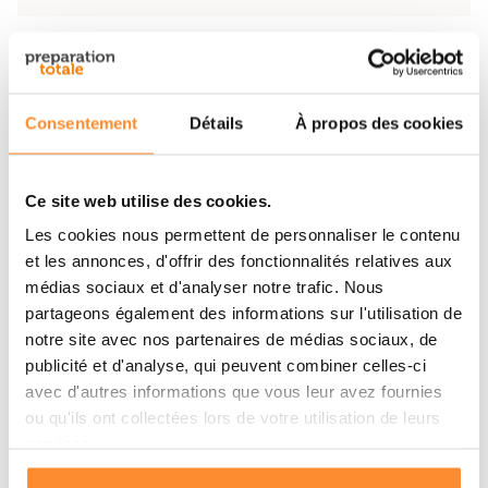
Modèle
PMR446 Mobilofoon
Autorisé aux Pays-Bas
Usage
et en Allemagne
Consentement
Détails
À propos des cookies
99 (8 standard + 91
Nombre de canaux
programmables avec
Ce site web utilise des cookies.
CTCSS)
Les cookies nous permettent de personnaliser le contenu
et les annonces, d'offrir des fonctionnalités relatives aux
Tons CTCSS
50
médias sociaux et d'analyser notre trafic. Nous
partageons également des informations sur l'utilisation de
104 normaux + 104
Codes DCS
inversés
notre site avec nos partenaires de médias sociaux, de
publicité et d'analyse, qui peuvent combiner celles-ci
446,00625 – 446,09375
avec d'autres informations que vous leur avez fournies
Plage de fréquences
MHz
ou qu'ils ont collectées lors de votre utilisation de leurs
services.
Niveaux de squelch
9