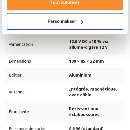
Tout autoriser
Affichage
LCD avec fonction Flip
Personnaliser
Scan, Monitor, Time Out
Fonctions
Timer, Side Tone, BCLO
12,6 V DC ±10 % via
Alimentation
allume-cigare 12 V
Dimensions
100 × 85 × 22 mm
Boîtier
Aluminium
Intégrée, magnétique,
Antenne
avec câble
Résistant aux
Étanchéité
éclaboussures
Puissance de sortie
0,5 W (standard)