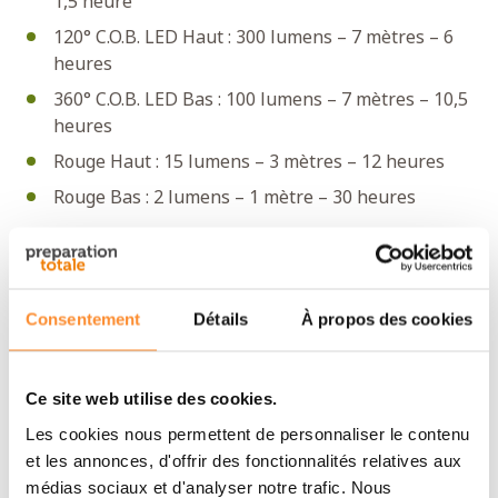
1,5 heure
120° C.O.B. LED Haut : 300 lumens – 7 mètres – 6
heures
360° C.O.B. LED Bas : 100 lumens – 7 mètres – 10,5
heures
Rouge Haut : 15 lumens – 3 mètres – 12 heures
Rouge Bas : 2 lumens – 1 mètre – 30 heures
Spécifications
Marque
Nebo
Consentement
Détails
À propos des cookies
Longueur totale
26 cm
Ce site web utilise des cookies.
Poids
816 g
Les cookies nous permettent de personnaliser le contenu
et les annonces, d'offrir des fonctionnalités relatives aux
Nombre de modes
5
médias sociaux et d'analyser notre trafic. Nous
d’éclairage