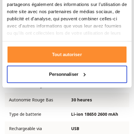
partageons également des informations sur l'utilisation de
notre site avec nos partenaires de médias sociaux, de
Puissance lumineuse
1000 lumens
publicité et d'analyse, qui peuvent combiner celles-ci
avec d'autres informations que vous leur avez fournies
Portée
21 mètres
ou qu'ils ont collectées lors de votre utilisation de leurs
services.
Autonomie (Haut)
1,5 heure
Tout autoriser
Autonomie (Moyen)
6 heures
Autonomie (Bas)
10,5 heures
Personnaliser
Autonomie Rouge Haut
12 heures
Autonomie Rouge Bas
30 heures
Type de batterie
Li-ion 18650 2600 mAh
Rechargeable via
USB