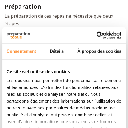
Préparation
La préparation de ces repas ne nécessite que deux
étapes :
Ajoutez de l'eau au repas, mélangez bien et
couvrez.
Consentement
Détails
À propos des cookies
Attendez quelques minutes et remuez de temps en
temps pour obtenir un résultat délicieux.
Ce site web utilise des cookies.
Bon appétit !
Les cookies nous permettent de personnaliser le contenu
et les annonces, d'offrir des fonctionnalités relatives aux
Conseil :
Fonctionne également avec de l'eau froide,
médias sociaux et d'analyser notre trafic. Nous
mais le temps de préparation peut être légèrement
partageons également des informations sur l'utilisation de
plus long.
notre site avec nos partenaires de médias sociaux, de
publicité et d'analyse, qui peuvent combiner celles-ci
Contenu
avec d'autres informations que vous leur avez fournies
2 sachets de poulet rôti (32 portions)