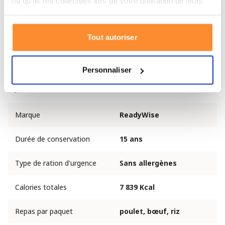
ou qu'ils ont collectées lors de votre utilisation de leurs
services.
1 sachet d'assaisonnement pour poulet
2 sachets de bœuf rôti (28 portions)
Tout autoriser
1 sachet d'assaisonnement pour bœuf
4 sachets de riz (20 portions)
Personnaliser
Spécifications
Marque
ReadyWise
Durée de conservation
15 ans
Type de ration d'urgence
Sans allergènes
Calories totales
7 839 Kcal
Repas par paquet
poulet, bœuf, riz