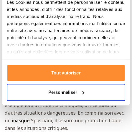
Les cookies nous permettent de personnaliser le contenu
fines, fumées, brouillards et aérosols.
et les annonces, d'offrir des fonctionnalités relatives aux
Compatible avec les masques Spasciani
médias sociaux et d'analyser notre trafic. Nous
partageons également des informations sur l'utilisation de
Grâce au raccord à vis EN 148-1, le filtre peut être
notre site avec nos partenaires de médias sociaux, de
facilement fixé au masque complet
TR82
et au demi-
publicité et d'analyse, qui peuvent combiner celles-ci
masque
ST85
. Conçu pour une utilisation prolongée, il
avec d'autres informations que vous leur avez fournies
possède une forme ergonomique et pèse 376 grammes.
ou qu'ils ont collectées lors de votre utilisation de leurs
services.
Polyvalent et fiable en situation
d’urgence
Tout autoriser
En situation d’urgence ou dans le cadre d’un
kit
d’urgence
, le filtre combiné fournit une protection
Personnaliser
essentielle lorsque la qualité de l’air se dégrade, par
exemple lors d’incidents chimiques, d’incendies ou
d’autres situations dangereuses. En combinaison avec
un
masque
Spasciani, il assure une protection fiable
dans les situations critiques.