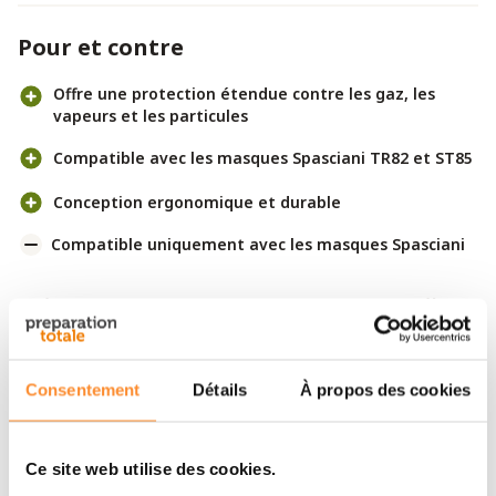
Pour et contre
Offre une protection étendue contre les gaz, les
vapeurs et les particules
Compatible avec les masques Spasciani TR82 et ST85
Conception ergonomique et durable
Compatible uniquement avec les masques Spasciani
Le filtre combiné Spasciani 203 A2B2E2K2-P3 R offre
une protection respiratoire de haute qualité dans des
environnements exigeants. Avec sa classification
A2B2E2K2-P3 R, ce filtre protège contre une large
Consentement
Détails
À propos des cookies
gamme de dangers, notamment les gaz organiques,
inorganiques, acides et l’ammoniac, ainsi que les
Ce site web utilise des cookies.
particules solides et liquides comme les poussières