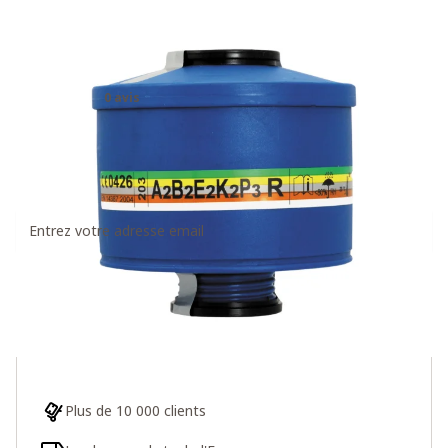
Spasciani 203 filtre combiné
A2B2E2K2-P3 R
0 avis
25,95€
Recevez un message dès que ce produit est à
nouveau disponible
S'inscrire
Plus de 10 000 clients