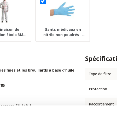
naison de
Gants médicaux en
ion Ebola 3M
nitrile non poudrés –
 Taille M
taille M – boîte de 100
Spécificat
es fines et les brouillards à base d’huile
Type de filtre
T85
Protection
Raccordement
raccord EN 148-1
Compatibilité