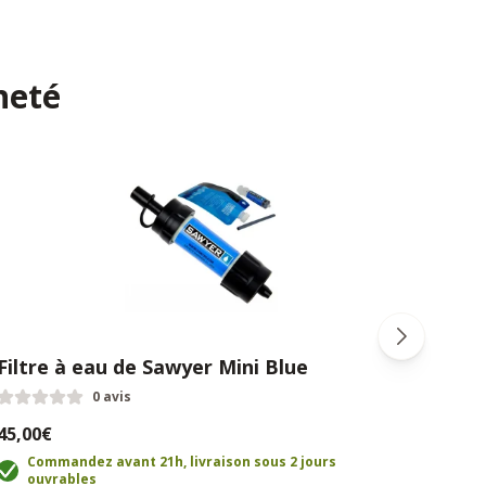
heté
Filtre à eau de Sawyer Mini Blue
Jerr
inté
0 avis
45,00€
189,
Commandez avant 21h, livraison sous 2 jours
ouvrables
C