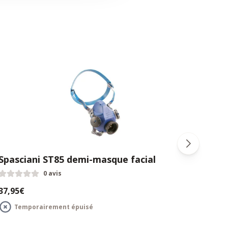
Spasciani ST85 demi-masque facial
Spas
filt
0 avis
37,95€
160,
Temporairement épuisé
T