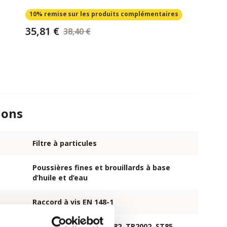
10% remise
sur les produits complémentaires
35,81 €
38,40 €
ions
Filtre à particules
Poussières fines et brouillards à base
d’huile et d’eau
Raccord à vis EN 148-1
Masques Spasciani TR82, TR2002, ST85