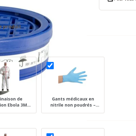
e produit
naison de
Gants médicaux en
ion Ebola 3M
nitrile non poudrés –
 Taille S
taille S – boîte de 100