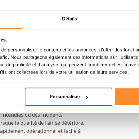
u pour offrir une protection
ts où les poussières fines et les
Poids
Détails
ce au raccord à vis EN 148-1, le filtre
sciani TR82
et
le demi-masque ST85.
Couleur
ies.
e personnaliser le contenu et les annonces, d'offrir des fonctio
t léger et confortable, même lors
rafic. Nous partageons également des informations sur l'utilisati
ent aux environnements industriels,
, de publicité et d'analyse, qui peuvent combiner celles-ci avec
ne protection contre la poussière, les
ils ont collectées lors de votre utilisation de leurs services.
Personnaliser
 filtre constitue un ajout précieux à
 incendies ou des incidents
sque la qualité de l’air se détériore.
t rapidement opérationnel et facile à