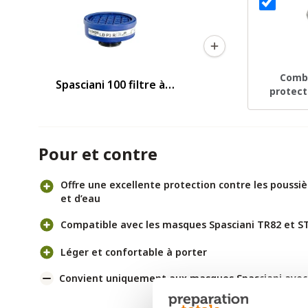
Combi
Spasciani 100 filtre à
protect
particules LD-P3 R
4565
Pour et contre
Offre une excellente protection contre les poussièr
et d’eau
Compatible avec les masques Spasciani TR82 et S
Léger et confortable à porter
Convient uniquement aux masques Spasciani avec 