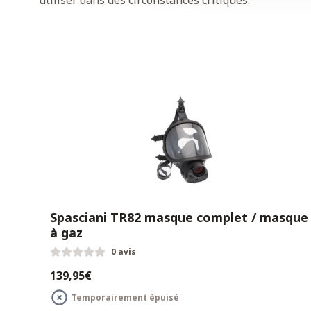
utiliser dans des circonstances critiques.
Spasciani TR82 masque complet / masque
à gaz
0 avis
139,95€
Temporairement épuisé