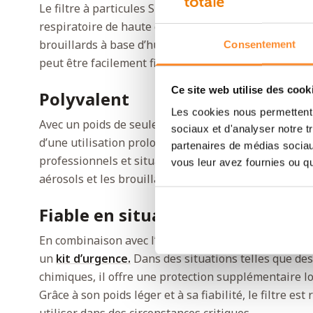
Le filtre à particules Spasciani 100 LD-P3 R est conç
respiratoire de haute qualité dans des environnemen
brouillards à base d’huile et d’eau sont présents. Grâ
Consentement
peut être facilement fixé sur le masque complet
Spa
Ce site web utilise des cook
Polyvalent
Les cookies nous permettent d
Avec un poids de seulement 92 grammes, ce filtre es
sociaux et d'analyser notre t
d’une utilisation prolongée. Le filtre LD-P3 R convi
partenaires de médias sociaux
professionnels et situations d’urgence nécessitant u
vous leur avez fournies ou qu'
aérosols et les brouillards.
Fiable en situations d’urgence
En combinaison avec l’un des
masques
Spasciani, ce
un
kit d’urgence.
Dans des situations telles que des
chimiques, il offre une protection supplémentaire lor
Grâce à son poids léger et à sa fiabilité, le filtre es