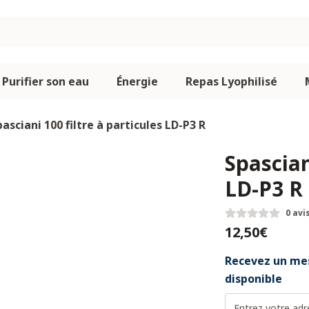
Purifier son eau
Énergie
Repas Lyophilisé
pasciani 100 filtre à particules LD-P3 R
Spascian
LD-P3 R
0 avi
12,50€
Recevez un mes
disponible