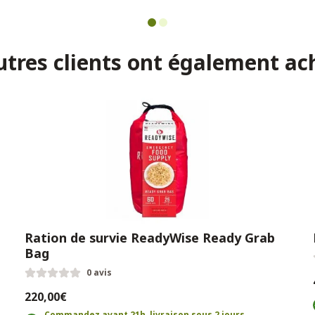
utres clients ont également ac
Ration de survie ReadyWise Ready Grab
Bag
0 avis
220,00€
Commandez avant 21h, livraison sous 2 jours