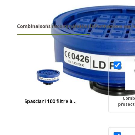
Combinaisons recommandées
Informations sur l
Combinaisons recommandes
Combi
Spasciani 100 filtre à
protect
particules LD-P3 R
4565