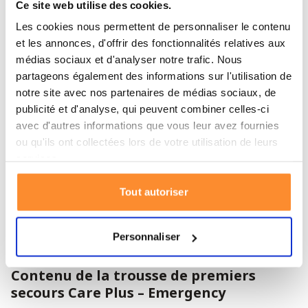
Ce site web utilise des cookies.
Tout le matériel médical est rangé dans un sac solide.
Les cookies nous permettent de personnaliser le contenu
Il s'accompagne d'instructions détaillées pour assurer
et les annonces, d'offrir des fonctionnalités relatives aux
des soins adéquats. Une trousse de soins telle que la
médias sociaux et d'analyser notre trafic. Nous
Care Plus – Emergency vous rendra service dans toutes
partageons également des informations sur l'utilisation de
sortes de situations. Vous pouvez l'emporter avec vous
notre site avec nos partenaires de médias sociaux, de
publicité et d'analyse, qui peuvent combiner celles-ci
lors de vos voyages ou la conserver à la maison. Ainsi,
avec d'autres informations que vous leur avez fournies
vous n'êtes jamais pris de court dans des situations
ou qu'ils ont collectées lors de votre utilisation de leurs
d'urgence.
services.
Spécifications de la trousse de premiers
Tout autoriser
secours Care Plus – Emergency
Poids : 470 g
Personnaliser
Dimensions : 70 x 200 x 140 mm
Contenu de la trousse de premiers
secours Care Plus – Emergency