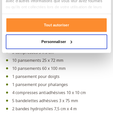
avec d'autres informations que vous leur avez fournies
Spécifications de la trousse de premiers
ou qu'ils ont collectées lors de votre utilisation de leurs
secours Care Plus – Waterproof
services.
Poids : 460 g
Dimensions : 80 x 140 x 340 mm
Tout autoriser
Contenu de la trousse de premiers
Personnaliser
secours Care Plus – Waterproof
5 compresses 5 x 5 cm
10 pansements 25 x 72 mm
10 pansements 60 x 100 mm
1 pansement pour doigts
1 pansement pour phalanges
4 compresses antiadhésives 10 x 10 cm
5 bandelettes adhésives 3 x 75 mm
2 bandes hydrophiles 7,5 cm x 4 m