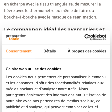
en écharpe avec le tissu triangulaire, de mesurer la
fièvre avec le thermomètre ou même de faire du
bouche-à-bouche avec le masque de réanimation.
Le compagnon idéal des aventuriers et
des survivalistes
Une trousse de premiers secours imperméable peut
rendre d'énormes services. Prenez-la simplement avec
Consentement
Détails
À propos des cookies
vous lorsque vous partez à l'aventure – que ce soit à
pied, à vélo ou même en canoë. D'une manière
Ce site web utilise des cookies.
générale, il est judicieux de ranger vos objets
indispensables dans des emballages imperméables.
Les cookies nous permettent de personnaliser le contenu
Car même l'humidité ambiante d'une pièce peut
et les annonces, d'offrir des fonctionnalités relatives aux
médias sociaux et d'analyser notre trafic. Nous
affecter la qualité de certains articles médicaux. C'est
partageons également des informations sur l'utilisation de
aussi pour cela que ce kit est idéal pour les
notre site avec nos partenaires de médias sociaux, de
survivalistes qui veulent être prêts à affronter le pire.
publicité et d'analyse, qui peuvent combiner celles-ci