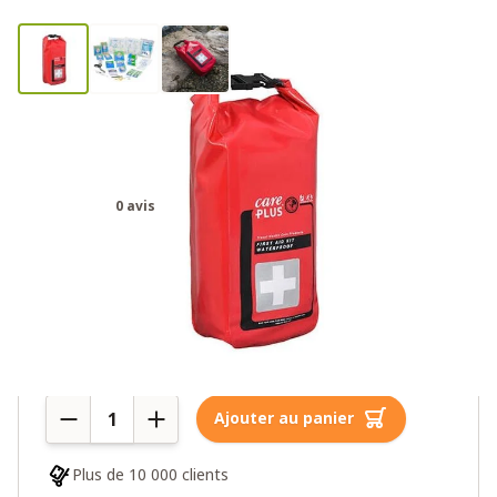
Trousse de premiers secours Care
Plus – Waterproof
0 avis
29,25€
39,00€
Plus de 10 en stock
Quantité
Ajouter au panier
Plus de 10 000 clients