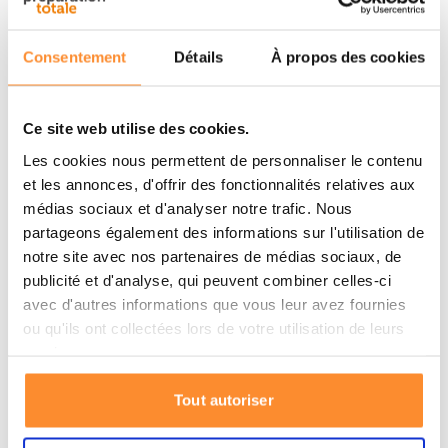
Montage facile par clic pour une utilisation rapide
Consentement
Détails
À propos des cookies
Bon équilibre entre protection contre les vapeurs et
les particules
Qualité certifiée CE pour un usage professionnel
Ce site web utilise des cookies.
Peut être plus lourd que les filtres à particules
Les cookies nous permettent de personnaliser le contenu
autonomes
et les annonces, d'offrir des fonctionnalités relatives aux
médias sociaux et d'analyser notre trafic. Nous
Ce filtre offre une protection efficace contre les gaz et
partageons également des informations sur l'utilisation de
vapeurs organiques dont le point d'ébullition est
notre site avec nos partenaires de médias sociaux, de
supérieur à 65 °C, combinée à une filtration des
publicité et d'analyse, qui peuvent combiner celles-ci
avec d'autres informations que vous leur avez fournies
particules conforme à la classe A2P3. Grâce à sa
ou qu'ils ont collectées lors de votre utilisation de leurs
connexion à baïonnette, le filtre se fixe rapidement et
services.
solidement sur différents
masques à gaz
, notamment :
le masque complet 3M 7097S et les masques complets
Tout autoriser
de la série 6000 (
6700
,
6800
,
6900
), ainsi que les demi-
masques des séries 6000, 6500, 6500 QL et 7500. Idéal