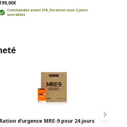
199,00€
89,0
Commandez avant 21h, livraison sous 2 jours
ouvrables
C
o
heté
Ration d'urgence MRE-9 pour 24 jours
Bao