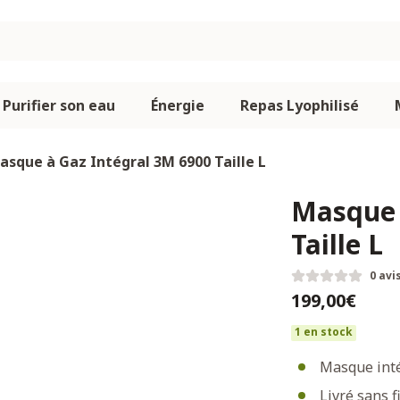
Purifier son eau
Énergie
Repas Lyophilisé
asque à Gaz Intégral 3M 6900 Taille L
Masque 
Taille L
0 avi
199,00€
1 en stock
Masque inté
Livré sans f