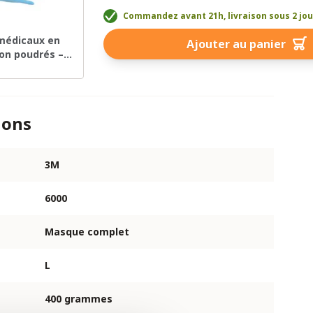
Commandez avant 21h, livraison sous 2 jo
médicaux en
Ajouter au panier
non poudrés –
– boîte de 100
ions
3M
6000
Masque complet
L
400 grammes