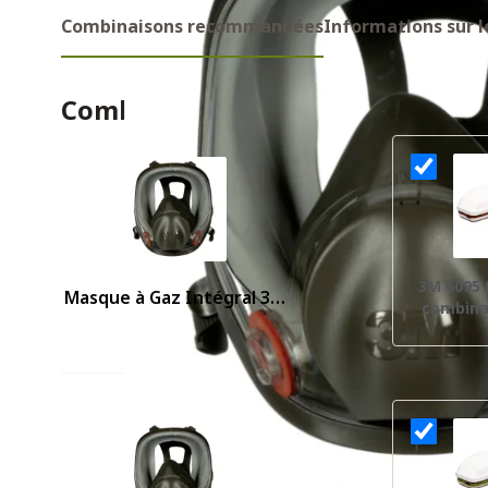
Combinaisons recommandées
Informations sur l
Combinaisons recommandes
3M 6095 f
Masque à Gaz Intégral 3M
combina
6900 Taille L