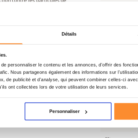
tion contre les particules de
classe de filtre/degré de protection :
Matériau de la p
faciale
x rayures et aux chocs garantit une
le connexion à baïonnette 3M, les
es pièces de ce masque sont
Matériau de la vi
Détails
aximales. Découvrez également tous
Raccord
ies.
e personnaliser le contenu et les annonces, d'offrir des fonctio
Valve d'expiratio
rafic. Nous partageons également des informations sur l'utilisati
ropéennes applicables (EN136 classe
, de publicité et d'analyse, qui peuvent combiner celles-ci avec
Bandeau
 sécurité du marquage CE. Veuillez
ils ont collectées lors de votre utilisation de leurs services.
ion des équipements de protection et
Norme
opriés. Une utilisation incorrecte ou
on insuffisante. Ce modèle est
Couleur
Personnaliser
n en air pour les applications
Réutilisable