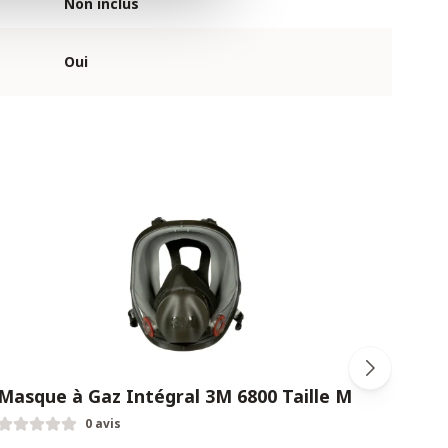
Non inclus
Oui
Masque à Gaz Intégral 3M 6800 Taille M
3M 6
pièc
0 avis