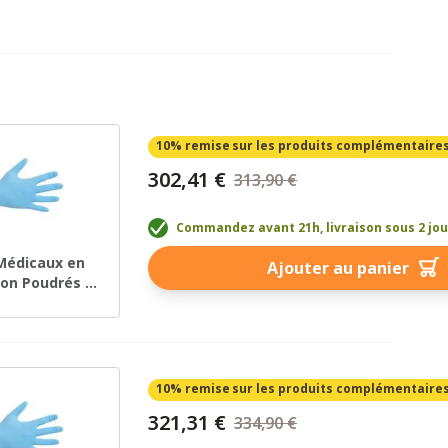
10% remise
sur les produits complémentaire
302,41 €
313,90 €
Commandez avant 21h, livraison sous 2 jo
Médicaux en
Ajouter au panier
Non Poudrés –
 – 100 pièces
10% remise
sur les produits complémentaire
321,31 €
334,90 €