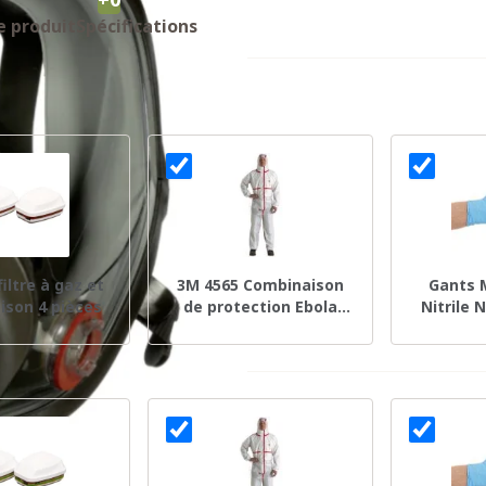
e produit
Spécifications
iltre à gaz et
3M 4565 Combinaison
Gants 
ison 4 pièces
de protection Ebola
Nitrile 
Taille L
Taille L