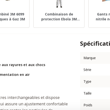
ombiné 3M 6099
Combinaison de
Gants 
ques à Gaz 3M
protection Ebola 3M
nitrile 
4565 Taille M
taille M 
Spécificat
Marque
e aux rayures et aux chocs
Série
imentation en air
Type
Taille
ltres interchangeables et dispose
 qui assure un ajustement confortable
Poids