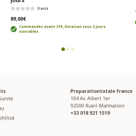
jours
0 avis
89,00€
Commandez avant 21h, livraison sous 2 jours
ouvrables
its
Preparationtotale France
Survie
104 Av. Albert 1er
92500
Rueil-Malmaison
au
+33 018 921 1519
hilisé