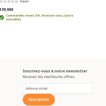
0 avis
139,00€
39,0
Commandez avant 21h, livraison sous 2 jours
C
ouvrables
o
Inscrivez-vous à notre newsletter
Recevez les meilleures offres
Adresse email
Inscription