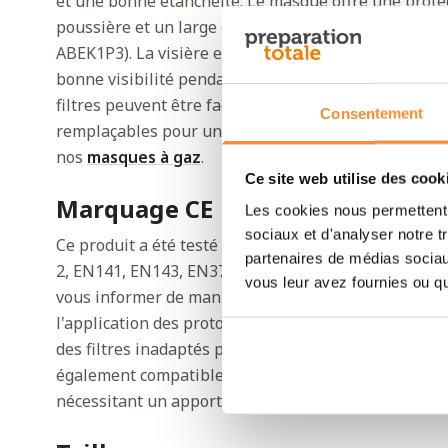
et une bonne étanchéité. Le masque offre une protec
poussière et un large éventail de gaz et de vapeurs (
ABEK1P3). La visière en polycarbonate résistante au
bonne visibilité pendant le travail. Grâce à la doub
filtres peuvent être facilement remplacés. Toutes l
Consentement
remplaçables pour une durabilité et une qualité m
nos
masques à gaz
.
Ce site web utilise des cook
Marquage CE
Les cookies nous permettent d
sociaux et d'analyser notre t
Ce produit a été testé conformément aux normes eu
partenaires de médias sociaux
2, EN141, EN143, EN371) et répond aux exigences de
vous leur avez fournies ou qu'
vous informer de manière approfondie sur l'utilisat
l'application des protocoles de décontamination appr
des filtres inadaptés peuvent entraîner une protecti
également compatible avec un système d'alimentatio
nécessitant un apport supplémentaire en oxygène.