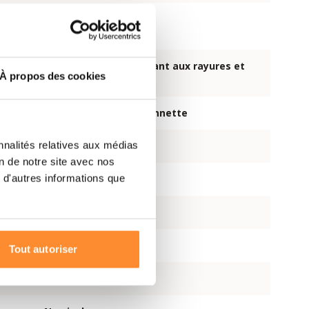
ièce
Caoutchouc silicone
Polycarbonate (résistant aux rayures et
sière
À propos des cookies
aux chocs)
Double raccord à baïonnette
nnalités relatives aux médias
n
Valve 3M Cool Flow
on de notre site avec nos
 d'autres informations que
réglable en 4 points
EN 136:1998 Classe 1
Gris
Tout autoriser
Oui