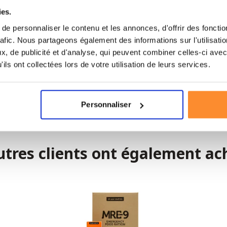
ies.
e personnaliser le contenu et les annonces, d'offrir des fonctio
10% remise
rafic. Nous partageons également des informations sur l'utilisati
Sac de transport BioLite Firepit
, de publicité et d'analyse, qui peuvent combiner celles-ci avec
0 avis
ils ont collectées lors de votre utilisation de leurs services.
53,95€
59,95€
Commandez avant 21h, livraison sous 2 jours
ouvrables
Personnaliser
utres clients ont également ac