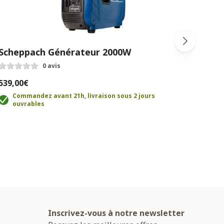
Scheppach Générateur 2000W
Kit 
0 avis
539,00€
235,
Commandez avant 21h, livraison sous 2 jours
C
ouvrables
o
Inscrivez-vous à notre newsletter