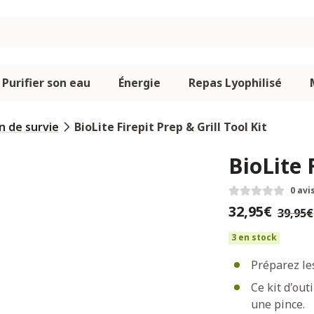
Purifier son eau
Énergie
Repas Lyophilisé
n de survie
BioLite Firepit Prep & Grill Tool Kit
BioLite F
0 avi
32,95€
39,95€
3 en stock
Préparez les
Ce kit d'ou
une pince.