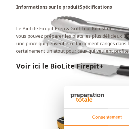
Informations sur le produit
Spécifications
Le BioLite Firepit Prep & Grill Tool Kit est un ajout 
vous pouvez préparer les plats les plus délicieux. I
une pince qui peuvent être facilement rangés dans le 
certainement un atout pour ceux qui veulent profiter 
Voir ici le BioLite Firepit+
Consentement