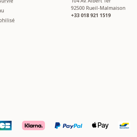
Survie
104 Av. Albert 1er
92500
Rueil-Malmaison
au
+33 018 921 1519
hilisé