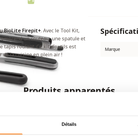
Spécificat
au
BioLite Firepit+
. Avec le Tool Kit,
l comprend un couteau, une spatule et
tapis roulant. Ce kit d'outils est
Marque
de la cuisine en plein air !
Produits apparentés
Détails