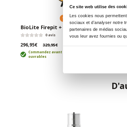
Ce site web utilise des cook
Les cookies nous permettent d
10% remise
sociaux et d'analyser notre t
BioLite Firepit +
partenaires de médias sociaux
0 avis
vous leur avez fournies ou qu'
296,95€
329,95€
Commandez avant 21h, livraison sous 2 jours
ouvrables
D'a