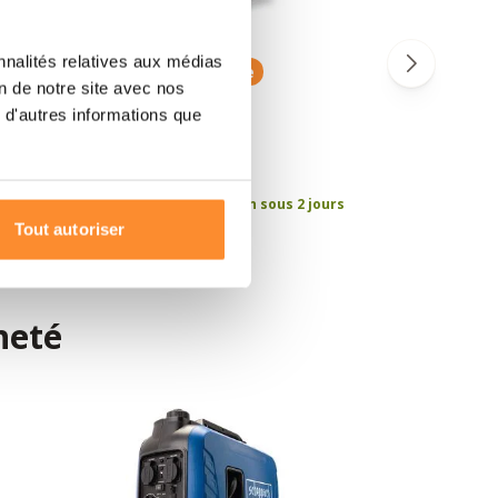
nnalités relatives aux médias
10% remise
on de notre site avec nos
BioLite Firepit Grid Lid
BioL
 d'autres informations que
0 avis
80,95€
49,9
89,95€
Commandez avant 21h, livraison sous 2 jours
T
ouvrables
Tout autoriser
heté