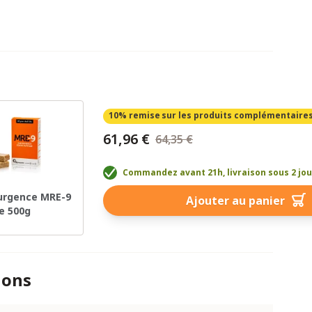
10% remise
sur les produits complémentaire
61,96 €
64,35 €
Commandez avant 21h, livraison sous 2 jo
'urgence MRE-9
Ajouter au panier
e 500g
ions