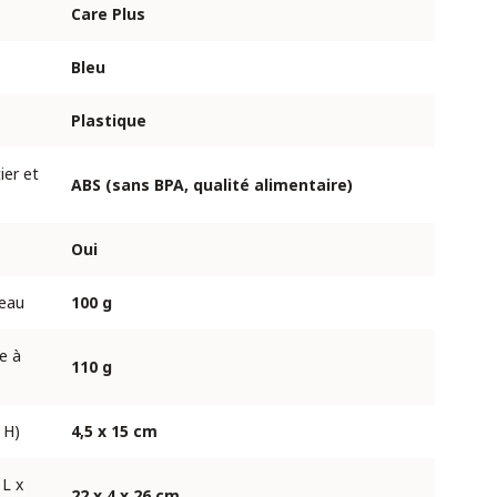
Care Plus
Bleu
Plastique
ier et
ABS (sans BPA, qualité alimentaire)
Oui
 eau
100 g
e à
110 g
 H)
4,5 x 15 cm
 L x
22 x 4 x 26 cm