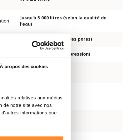
Jusqu'à 5 000 litres (selon la qualité de
ation
l'eau)
 creux
0,1 micron (diamètre des pores)
450 ml/min (sans compression)
À propos des cookies
es (E.
99,99999 %
es et
ardia,
99,9 %
nnalités relatives aux médias
)
on de notre site avec nos
 d'autres informations que
Oui
ac à