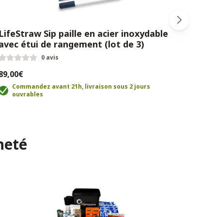
LifeStraw Sip paille en acier inoxydable
Life
avec étui de rangement (lot de 3)
Ble
0 avis
89,00€
47,9
Commandez avant 21h, livraison sous 2 jours
C
ouvrables
o
heté