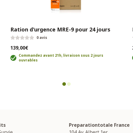
Ration d'urgence MRE-9 pour 24 jours
0 avis
139,00€
Commandez avant 21h, livraison sous 2 jours
ouvrables
its
Preparationtotale France
Survie
104 Av. Albert 1er