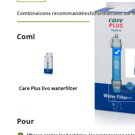
Combinaisons recommandées
Informations sur l
Combinaisons recommandes
Filtre de
Care Plus Evo waterfilter
Plus E
p
Pour et contre