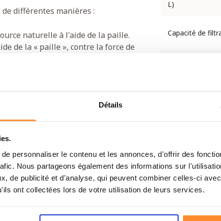
L)
sé de différentes manières :
Capacité de filtr
urce naturelle à l'aide de la paille.
ide de la « paille », contre la force de
Filtre microfibre
fourni.
Débit
le PET standard en la connectant
Détails
Filtre les bactéri
coli)
ies.
Filtre les parasit
protozoaires (Gi
e personnaliser le contenu et les annonces, d'offrir des fonctio
Cryptosporidium
rafic. Nous partageons également des informations sur l'utilisati
, de publicité et d'analyse, qui peuvent combiner celles-ci avec
Filtre les
ils ont collectées lors de votre utilisation de leurs services.
microplastiques
Contenance du s