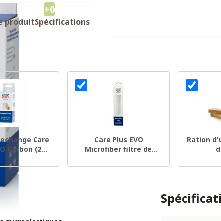
+0
e produit
Spécifications
 rechange Care
Care Plus EVO
Ration d
VO Carbon (2
Microfiber filtre de
d
ièces)
rechange
Spécificat