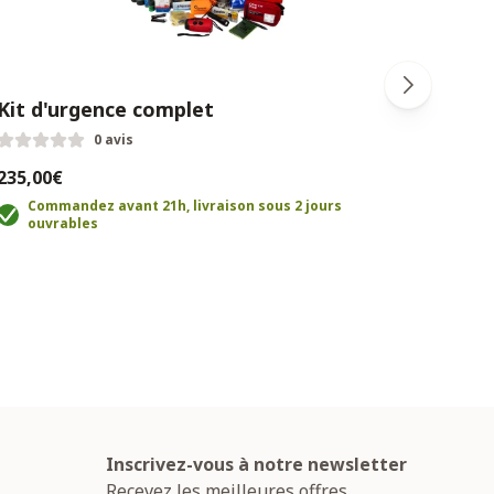
Kit d'urgence complet
Radi
0 avis
235,00€
19,9
Commandez avant 21h, livraison sous 2 jours
C
ouvrables
o
Inscrivez-vous à notre newsletter
Recevez les meilleures offres