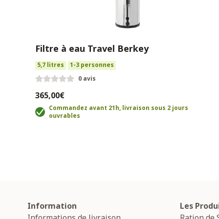
Filtre à eau Travel Berkey
5,7 litres
1-3 personnes
0 avis
365,00€
Commandez avant 21h, livraison sous 2 jours
ouvrables
Information
Les Produ
Informations de livraison
Ration de 